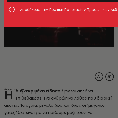
Αποδέχομαι την
Πολιτική Προστασίας Προσωπικών Δε
Η
συγκεκριμένη είδηση
έρχεται απλά να
επιβεβαιώσει ένα ανθρώπινο λάθος που διαρκεί
αιώνες. Τα άγρια, μεγάλα ζώα και ίδιως οι "μεγάλες
γάτες" δεν είναι για να παίζουμε μαζί τους, να