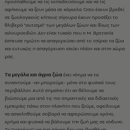
προσπαθούμε να τις εκπαιδεύσουμε και να τις
αφήνουμε να ζουν μέσα σε κάγκελα. Όσοι έχουν βρεθεί
σε ζωολογικούς κήπους σίγουρα έχουν προσέξει το
θλιβερό "αυτισμό" των μεγάλων ζώων και ίδιως των
αιλουροειδών. Δεν είναι τυχαίο που η Μ. Βρετανία
έσπευσε πρώτη να απαγορεύσει από το τσίρκο τα ζώα
και ευτυχώς η απαγόρευση ισχύει πλέον και στην χώρα
μας.
Τα μεγάλα και άγρια ζώα
έχει νόημα να τα
συναντούμε -αν μπορούμε- μόνο στο φυσικό τους
περιβάλλον. Αυτό σημαίνει ότι αν θέλουμε να
βιώσουμε μια από τις πιο σημαντικές και διδακτικές
εμπειρίες πάνω στον πλανήτη που ζούμε, οφείλουμε
να ασχοληθούμε σοβαρά να αφιερώσουμε χρόνο,
χρήμα και φυσικά να βάλουμε την ζωή μας σε κίνδυνο.
Το "εισιτήριο" για ένα πάρκο δεν μας βοηθά να