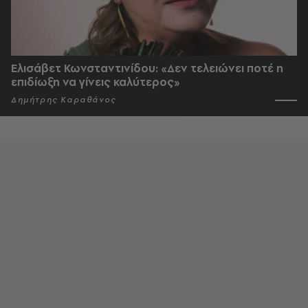
Ελισάβετ Κωνσταντινίδου: «Δεν τελειώνει ποτέ η
επιδίωξη να γίνεις καλύτερος»
Δημήτρης Καραθάνος