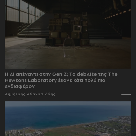
Η AI απέναντι στην Gen Z; Το debAIte της The
Newtons Laboratory έκανε κάτι πολύ πιο
ενδιαφέρον
Δημήτρης Αθανασιάδης