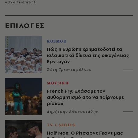
EΠΙΛΟΓΈΣ
ΚΟΣΜΟΣ
Πώς η Ευρώπη χρηματοδοτεί τα
ισλαμιστικά δίκτυα της οικογένειας
Ερντογάν
Σώτη Τριανταφύλλου
ΜΟΥΣΙΚΗ
French Fry: «Χάσαμε τον
αυθορμητισμό στο να παίρνουμε
ρίσκα»
Δημήτρης Αθανασιάδης
TV + SERIES
Half Man: Ο Ρίτσαρντ Γκαντ μας