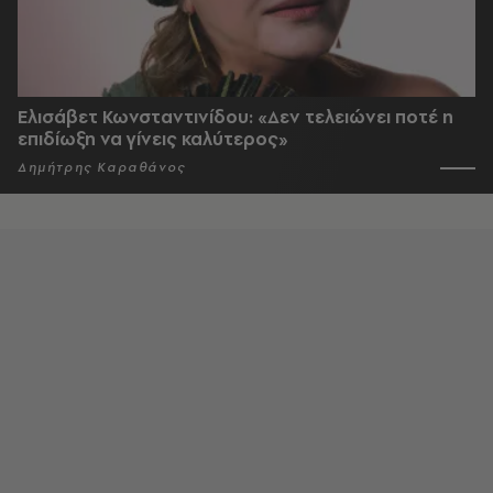
Ελισάβετ Κωνσταντινίδου: «Δεν τελειώνει ποτέ η
επιδίωξη να γίνεις καλύτερος»
Δημήτρης Καραθάνος