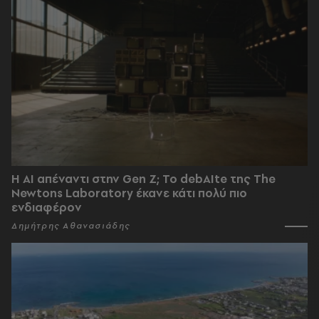
Η AI απέναντι στην Gen Z; Το debAIte της The
Newtons Laboratory έκανε κάτι πολύ πιο
ενδιαφέρον
Δημήτρης Αθανασιάδης