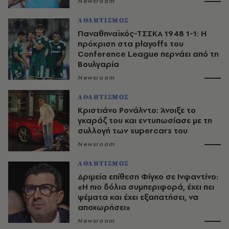
Newsroom
ΑΘΛΗΤΙΣΜΟΣ
Παναθηναϊκός-ΤΣΣΚΑ 1948 1-1: Η
πρόκριση στα playoffs του
Conference League περνάει από τη
Βουλγαρία
Newsroom
ΑΘΛΗΤΙΣΜΟΣ
Κριστιάνο Ρονάλντο: Άνοιξε το
γκαράζ του και εντυπωσίασε με τη
συλλογή των supercars του
Newsroom
ΑΘΛΗΤΙΣΜΟΣ
Δριμεία επίθεση Φίγκο σε Ινφαντίνο:
«Η πιο δόλια συμπεριφορά, έχει πει
ψέματα και έχει εξαπατήσει, να
αποχωρήσει»
Newsroom