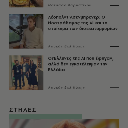
Νατάσσα Καρυστινού
Λέοπολντ Άσενμπρενερ: Ο
Νοστράδαμος της AI και το
στοίχημα των δισεκατομμυρίων
Λουκάς Βελιδάκης
Οι Έλληνες της ΑΙ που έφυγαν,
αλλά δεν εγκατέλειψαν την
Ελλάδα
Λουκάς Βελιδάκης
ΣΤΗΛΕΣ