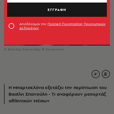
ΕΓΓΡΑΦΗ
Αποδέχομαι την
Πολιτική Προστασίας Προσωπικών
Δεδομένων
Ο Βασίλης Σπανούλης © Eurokinissi
Η Μπαρτσελόνα εξετάζει την περίπτωση του
Βασίλη Σπανούλη - Τι αναφέρουν ρεπορτάζ
αθλητικών Μέσων