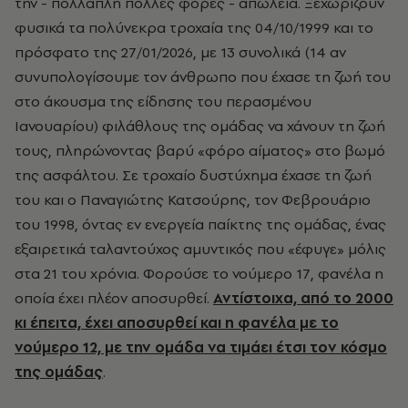
την - πολλαπλή πολλές φορές - απώλεια. Ξεχωρίζουν
φυσικά τα πολύνεκρα τροχαία της 04/10/1999 και το
πρόσφατο της 27/01/2026, με 13 συνολικά (14 αν
συνυπολογίσουμε τον άνθρωπο που έχασε τη ζωή του
στο άκουσμα της είδησης του περασμένου
Ιανουαρίου) φιλάθλους της ομάδας να χάνουν τη ζωή
τους, πληρώνοντας βαρύ «φόρο αίματος» στο βωμό
της ασφάλτου. Σε τροχαίο δυστύχημα έχασε τη ζωή
του και ο Παναγιώτης Κατσούρης, τον Φεβρουάριο
του 1998, όντας εν ενεργεία παίκτης της ομάδας, ένας
εξαιρετικά ταλαντούχος αμυντικός που «έφυγε» μόλις
στα 21 του χρόνια. Φορούσε το νούμερο 17, φανέλα η
οποία έχει πλέον αποσυρθεί.
Αντίστοιχα, από το 2000
κι έπειτα, έχει αποσυρθεί και η φανέλα με το
νούμερο 12, με την ομάδα να τιμάει έτσι τον κόσμο
της ομάδας
.