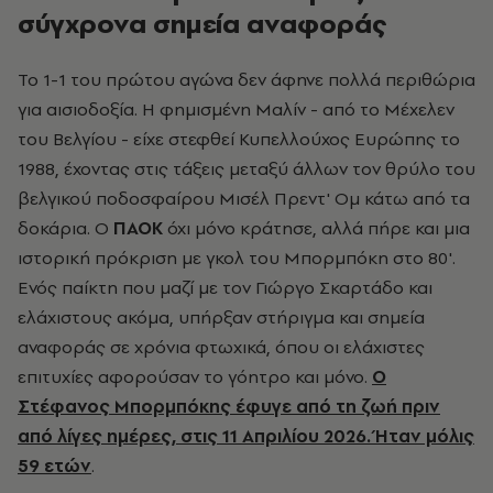
σύγχρονα σημεία αναφοράς
Το 1-1 του πρώτου αγώνα δεν άφηνε πολλά περιθώρια
για αισιοδοξία. Η φημισμένη Μαλίν - από το Μέχελεν
του Βελγίου - είχε στεφθεί Κυπελλούχος Ευρώπης το
1988, έχοντας στις τάξεις μεταξύ άλλων τον θρύλο του
βελγικού ποδοσφαίρου Μισέλ Πρεντ' Ομ κάτω από τα
δοκάρια. Ο
ΠΑΟΚ
όχι μόνο κράτησε, αλλά πήρε και μια
ιστορική πρόκριση με γκολ του Μπορμπόκη στο 80'.
Ενός παίκτη που μαζί με τον Γιώργο Σκαρτάδο και
ελάχιστους ακόμα, υπήρξαν στήριγμα και σημεία
αναφοράς σε χρόνια φτωχικά, όπου οι ελάχιστες
επιτυχίες αφορούσαν το γόητρο και μόνο.
Ο
Στέφανος Μπορμπόκης έφυγε από τη ζωή πριν
από λίγες ημέρες, στις 11 Απριλίου 2026. Ήταν μόλις
59 ετών
.