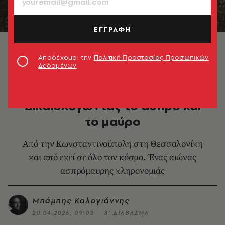
ΕΓΓΡΑΦΗ
1926. Διοικητικό Συμβούλιο του Πανθεσσαλονίκειου
Αθλητικού Ομίλου Κωνσταντινουπολιτών
Αποδέχομαι την
Πολιτική Προστασίας Προσωπικών
Δεδομένων
ΑΘΛΗΤΙΣΜΟΣ
100 χρόνια ΠΑΟΚ:
Δικαιολογώντας το άσπρο και
το μαύρο
Από την Κωνσταντινούπολη στη Θεσσαλονίκη
και από εκεί σε όλο τον κόσμο. Ένας αιώνας
ασπρόμαυρης κληρονομιάς
Μπάμπης Καλογιάννης
20.04.2026, 09:03
8’ ΔΙΑΒΑΣΜΑ