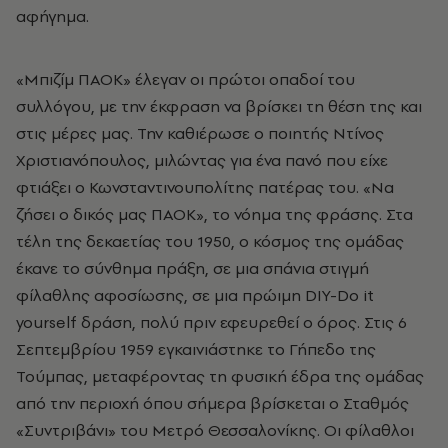
αφήγημα.
«Μπιζίμ ΠΑΟΚ» έλεγαν οι πρώτοι οπαδοί του
συλλόγου, με την έκφραση να βρίσκει τη θέση της και
στις μέρες μας. Την καθιέρωσε ο ποιητής Ντίνος
Χριστιανόπουλος, μιλώντας για ένα πανό που είχε
φτιάξει ο Κωνσταντινουπολίτης πατέρας του. «Να
ζήσει ο δικός μας ΠΑΟΚ», το νόημα της φράσης. Στα
τέλη της δεκαετίας του 1950, ο κόσμος της ομάδας
έκανε το σύνθημα πράξη, σε μια σπάνια στιγμή
φίλαθλης αφοσίωσης, σε μια πρώιμη DIY-Do it
yourself δράση, πολύ πριν εφευρεθεί ο όρος. Στις 6
Σεπτεμβρίου 1959 εγκαινιάστηκε το Γήπεδο της
Τούμπας, μεταφέροντας τη φυσική έδρα της ομάδας
από την περιοχή όπου σήμερα βρίσκεται ο Σταθμός
«Συντριβάνι» του Μετρό Θεσσαλονίκης. Οι φίλαθλοι