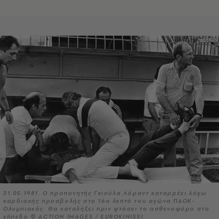
31.05.1981. Ο προπονητής Γκιούλα Λόραντ καταρρέει λόγω
καρδιακής προσβολής στο 16ο λεπτό του αγώνα ΠΑΟΚ-
Ολυμπιακός. Θα καταλήξει πριν φτάσει το ασθενοφόρο στο
γήπεδο © ACTION IMAGES / EUROKINISSI