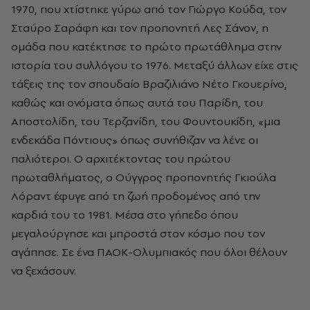
1970, που χτίστηκε γύρω από τον Γιώργο Κούδα, τον
Σταύρο Σαράφη και τον προπονητή Λες Σάνον, η
ομάδα που κατέκτησε το πρώτο πρωτάθλημα στην
ιστορία του συλλόγου το 1976. Μεταξύ άλλων είχε στις
τάξεις της τον σπουδαίο Βραζιλιάνο Νέτο Γκουερίνο,
καθώς και ονόματα όπως αυτά του Παρίδη, του
Αποστολίδη, του Τερζανίδη, του Φουντουκίδη, «μια
ενδεκάδα Πόντιους» όπως συνήθιζαν να λένε οι
παλιότεροι. Ο αρχιτέκτοντας του πρώτου
πρωταθλήματος, ο Ούγγρος προπονητής Γκιούλα
Λόραντ έφυγε από τη ζωή προδομένος από την
καρδιά του το 1981. Μέσα στο γήπεδο όπου
μεγαλούργησε και μπροστά στον κόσμο που τον
αγάπησε. Σε ένα ΠΑΟΚ-Ολυμπιακός που όλοι θέλουν
να ξεχάσουν.