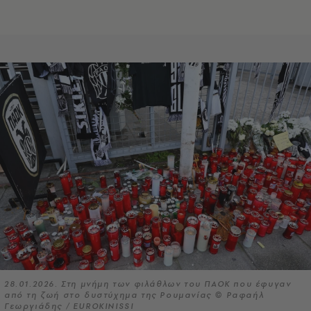
28.01.2026. Στη μνήμη των φιλάθλων του ΠΑΟΚ που έφυγαν
από τη ζωή στο δυστύχημα της Ρουμανίας © Ραφαήλ
Γεωργιάδης / EUROKINISSI