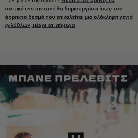
των φίλων της ομάδας.
Μέσα στον θρήνο, το
σχετικό ενσταντανέ θα δημιουργήσει ίσως τον
άρρηκτο δεσμό που επικαλείται μια ολόκληρη γενιά
φιλάθλων, μέχρι και σήμερα
.