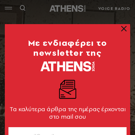
VOICE RADIO
Mε ενδιαφέρει το
newsletter της
Tα καλύτερα άρθρα της ημέρας έρχονται
στο mail σου