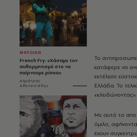
ΜΟΥΣΙΚΗ
Το αντιπροσωπε
French Fry: «Χάσαμε τον
αυθορμητισμό στο να
κατάφερε να ανο
παίρνουμε ρίσκα»
εκτέλεσε εύστοχ
Δημήτρης
Ελλάδα. Το τελι
Αθανασιάδης
«κλειδώνοντας» 
Με αυτό το απο
όμιλο, αφήνοντα
έχουν συγκεντρώ