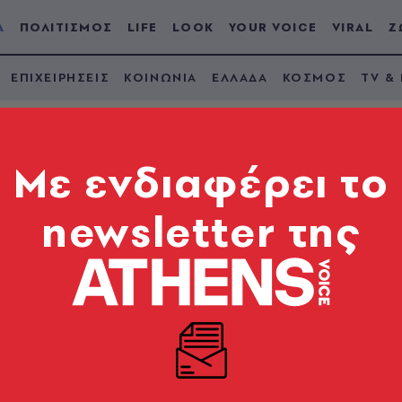
Α
ΠΟΛΙΤΙΣΜΟΣ
LIFE
LOOK
YOUR VOICE
VIRAL
Ζ
ΕΠΙΧΕΙΡΗΣΕΙΣ
ΚΟΙΝΩΝΙΑ
ΕΛΛΑΔΑ
ΚΟΣΜΟΣ
TV &
Mε ενδιαφέρει το
newsletter της
 πρόκριση για την Εθ
τώντας με 2-0 των 
οντά στα playoffs του Παγκοσμίου Κυπέλλου 2027