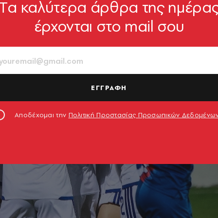
Tα καλύτερα άρθρα της ημέρα
έρχονται στο mail σου
ΕΓΓΡΑΦΗ
Αποδέχομαι την
Πολιτική Προστασίας Προσωπικών Δεδομένω