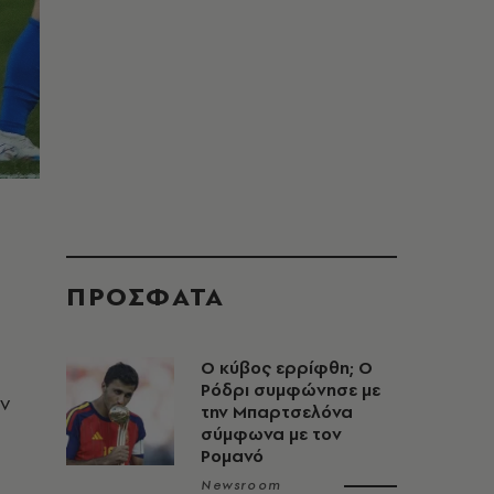
ΠΡΟΣΦΑΤΑ
O κύβος ερρίφθη; Ο
Ρόδρι συμφώνησε με
ν
την Μπαρτσελόνα
σύμφωνα με τον
Ρομανό
Newsroom