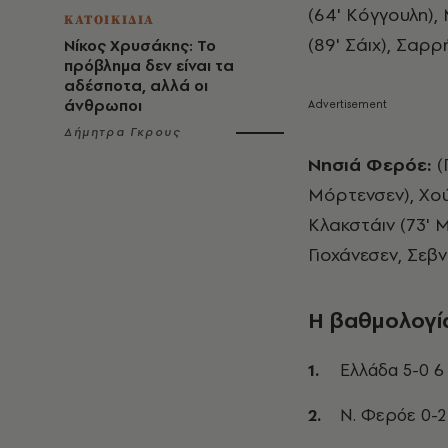
(64' Κόγγουλη),
ΚΑΤΟΙΚΙΔΙΑ
(89' Σάιχ), Σαρρ
Νίκος Χρυσάκης: Το
πρόβλημα δεν είναι τα
αδέσποτα, αλλά οι
άνθρωποι
Δήμητρα Γκρους
Νησιά Φερόε:
(
Μόρτενσεν), Χού
Κλακστάιν (73' 
Γιοχάνεσεν, Σεβ
Η βαθμολογί
Ελλάδα 5-0 6
Ν. Φερόε 0-2