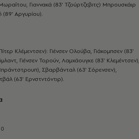
 Μωραΐτου, Γιαννακά (83' Τζούρτζεβιτς) Μπρουσκάιρ
ή (89' Αργυρίου).
Πίτερ Κλέμεντσεν): Γιένσεν Ολούβα, Γιάκομπσεν (83'
μλαντ, Γιένσεν Τορούν, Λαμχάουγκε (83' Κλεμέντσεν)
Μπράντστρουπ), Σβαρβάνταλ (63' Σόρενσεν),
ντβάλ (63' Ερνστντόντιρ).
α
 0