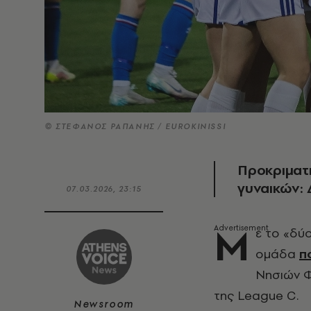
© ΣΤΕΦΑΝΟΣ ΡΑΠΑΝΗΣ / EUROKINISSI
Προκριματ
γυναικών: 
07.03.2026, 23:15
Μ
ε το «δύ
ομάδα
π
Νησιών Φ
της League C.
Newsroom