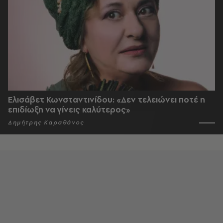
Ελισάβετ Κωνσταντινίδου: «Δεν τελειώνει ποτέ η
επιδίωξη να γίνεις καλύτερος»
Δημήτρης Καραθάνος