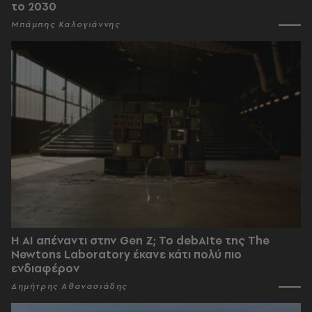
το 2030
Μπάμπης Καλογιάννης
Η AI απέναντι στην Gen Z; Το debAIte της The
Newtons Laboratory έκανε κάτι πολύ πιο
ενδιαφέρον
Δημήτρης Αθανασιάδης