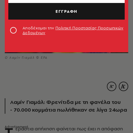
ΕΓΓΡΑΦΗ
Αποδέχομαι την
Πολιτική Προστασίας Προσωπικών
Δεδομένων
Ο Λαμίν Γιαμάλ © EPA
Λαμίν Γιαμάλ: Φρενίτιδα με τη φανέλα του
- 70.000 κομμάτια πωλήθηκαν σε λίγα 24ωρα
Τ
εράστια απήχηση φαίνεται πως έχει η απόφαση