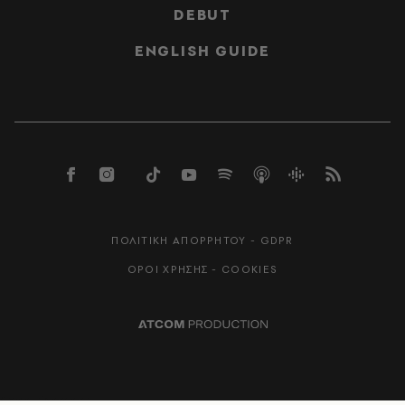
DEBUT
ENGLISH GUIDE
ΠΟΛΙΤΙΚΗ ΑΠΟΡΡΗΤΟΥ - GDPR
ΟΡΟΙ ΧΡΗΣΗΣ - COOKIES