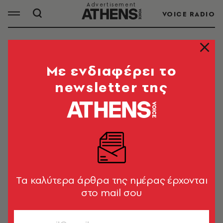
VOICE RADIO
ΛΑΜΙΝ ΓΙΑΜΑΛ
Mε ενδιαφέρει το
newsletter της
ΟΛΑ ΤΑ ΑΡΘΡΑ ΤΟΥ TAG
ΛΑΜΙΝ ΓΙΑΜΑΛ
ΑΘΛΗΤΙΣΜΟΣ
Μουντιάλ 2026: Ο μικρός αδερφός
του Γιαμάλ έκλεψε την παράσταση
Tα καλύτερα άρθρα της ημέρας έρχονται
στους πανηγυρισμούς της Ισπανίας
στο mail σου
Newsroom