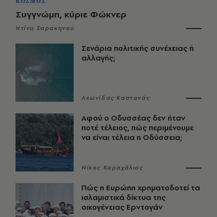
ΚΟΣΜΟΣ
Συγγνώμη, κύριε Φώκνερ
Ντίνα Σαρακηνού
Σενάρια πολιτικής συνέχειας ή
αλλαγής;
Λεωνίδας Καστανάς
Αφού ο Οδυσσέας δεν ήταν
ποτέ τέλειος, πώς περιμένουμε
να είναι τέλεια η Οδύσσεια;
Νίκος Καραχάλιος
Πώς η Ευρώπη χρηματοδοτεί τα
ισλαμιστικά δίκτυα της
οικογένειας Ερντογάν