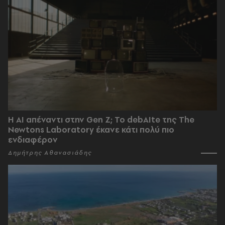
Η AI απέναντι στην Gen Z; Το debAIte της The
Newtons Laboratory έκανε κάτι πολύ πιο
ενδιαφέρον
Δημήτρης Αθανασιάδης