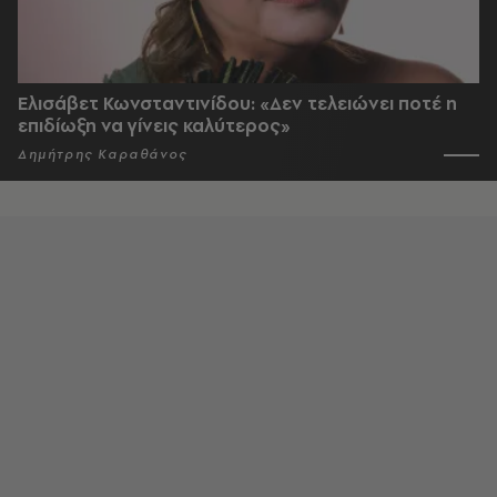
Ελισάβετ Κωνσταντινίδου: «Δεν τελειώνει ποτέ η
επιδίωξη να γίνεις καλύτερος»
Δημήτρης Καραθάνος