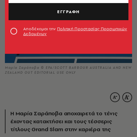
ΕΓΓΡΑΦΗ
Αποδέχομαι την
Πολιτική Προστασίας Προσωπικών
Δεδομένων
Μαρία Σαράποβα © EPA/SCOTT BARBOUR AUSTRALIA AND NEW
ZEALAND OUT EDITORIAL USE ONLY
Η Μαρία Σαράποβα αποχαιρετά το τένις
έχοντας κατακτήσει και τους τέσσερις
τίτλους Grand Slam στην καριέρα της