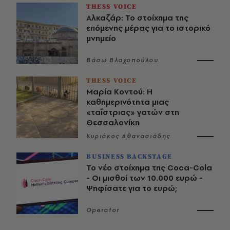
THESS VOICE
Αλκαζάρ: Το στοίχημα της
επόμενης μέρας για το ιστορικό
μνημείο
Βάσω Βλαχοπούλου
THESS VOICE
Μαρία Κοντού: Η
καθημερινότητα μιας
«ταΐστριας» γατών στη
Θεσσαλονίκη
Κυριάκος Αθανασιάδης
BUSINESS BACKSTAGE
Το νέο στοίχημα της Coca-Cola
- Οι μισθοί των 10.000 ευρώ -
Ψηφίσατε για το ευρώ;
Operator