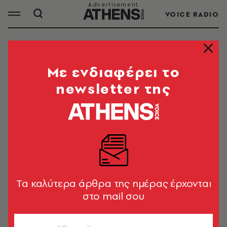
VOICE RADIO
ΜΑΡΙΑ ΣΑΡΑΠΟΒΑ
Mε ενδιαφέρει το
newsletter της
ΟΛΑ ΤΑ ΑΡΘΡΑ ΤΟΥ TAG
ΜΑΡΙΑ ΣΑΡΑΠΟΒΑ
CELEBRITIES
Οι αναρτήσεις της Μαρίας
Σαράποβα από τις διακοπές της
Tα καλύτερα άρθρα της ημέρας έρχονται
στην Ελλάδα (εικόνες)
στο mail σου
06.10.2022, 09:31