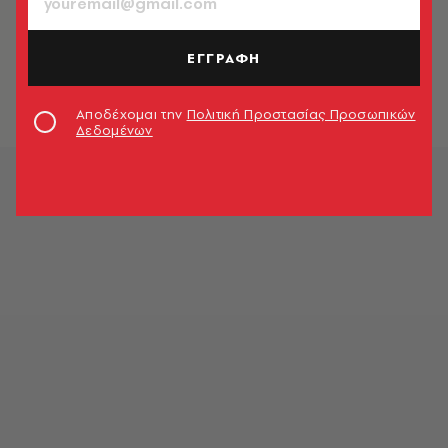
ΑΘΛΗΤΙΣΜΟΣ
H Μαρία Σαράποβα ανακοίνωσε την
εγκυμοσύνη της
ΕΓΓΡΑΦΗ
Newsroom
Αποδέχομαι την
Πολιτική Προστασίας Προσωπικών
Δεδομένων