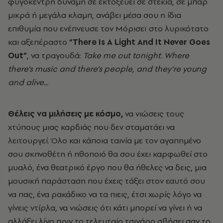
φυγόκεντρη δύναμη σε εκτοξεύει σε στέκια, σε μπαρ
μικρά ή μεγάλα κλαμπ, ανάβει μέσα σου η ίδια
επιθυμία που ενέπνευσε τον Μόρισεϊ στο λυρικότατο
και αξεπέραστο
“There Is A Light And It Never Goes
Out”
, να τραγουδά:
Take me out tonight. Where
there’s music and there’s people, αnd they’re young
and alive...
Θέλεις να μιλήσεις με κόσμο,
να νιώσεις τους
χτύπους μιας καρδιάς που δεν σταματάει να
λειτουργεί. Όλο και κάποια ταινία με τον αγαπημένο
σου σκηνοθέτη ή ηθοποιό θα σου έχει καρφωθεί στο
μυαλό, ένα θεατρικό έργο που θα ήθελες να δεις, μια
μουσική παράσταση που έχεις τάξει στον εαυτό σου
να πας, ένα ρακάδικο να τα πιεις, έτσι χωρίς λόγο να
γίνεις ντίρλα, να νιώσεις ότι κάτι μπορεί να γίνει ή να
αλλάξει λίγο πριν το τελευταίο τσιγάρο σβήσει σαν το