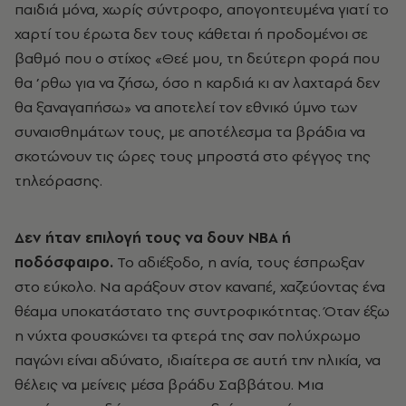
παιδιά μόνα, χωρίς σύντροφο, απογοητευμένα γιατί το
χαρτί του έρωτα δεν τους κάθεται ή προδομένοι σε
βαθμό που ο στίχος «Θεέ μου, τη δεύτερη φορά που
θα ’ρθω για να ζήσω, όσο η καρδιά κι αν λαχταρά δεν
θα ξαναγαπήσω» να αποτελεί τον εθνικό ύμνο των
συναισθημάτων τους, με αποτέλεσμα τα βράδια να
σκοτώνουν τις ώρες τους μπροστά στο φέγγος της
τηλεόρασης.
Δεν ήταν επιλογή τους να δουν ΝΒΑ ή
ποδόσφαιρο.
Το αδιέξοδο, η ανία, τους έσπρωξαν
στο εύκολο. Να αράξουν στον καναπέ, χαζεύοντας ένα
θέαμα υποκατάστατο της συντροφικότητας. Όταν έξω
η νύχτα φουσκώνει τα φτερά της σαν πολύχρωμο
παγώνι είναι αδύνατο, ιδιαίτερα σε αυτή την ηλικία, να
θέλεις να μείνεις μέσα βράδυ Σαββάτου. Μια