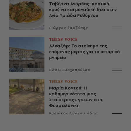
Ταβέρνα Ανδρέας: κρητική
κουζίνα και μοναδική θέα στην
Αγία Τριάδα Ρεθύμνου
Γιώργος Ζαρζώνης
THESS VOICE
Αλκαζάρ: Το στοίχημα της
επόμενης μέρας για το ιστορικό
μνημείο
Βάσω Βλαχοπούλου
THESS VOICE
Μαρία Κοντού: Η
καθημερινότητα μιας
«ταΐστριας» γατών στη
Θεσσαλονίκη
Κυριάκος Αθανασιάδης