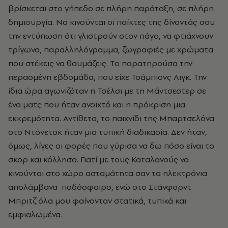
βρίσκεται στο γήπεδο σε πλήρη παράταξη, σε πλήρη
δημιουργία. Να κινούνται οι παίκτες της δίνοντάς σου
την εντύπωση ότι γλιστρούν στον πάγο, να φτιάχνουν
τρίγωνα, παραλληλόγραμμα, ζωγραφιές με χρώματα
που στέκεις να θαυμάζεις. Το παρατηρούσα την
περασμένη εβδομάδα, που είχε Τσάμπιονς Λιγκ. Την
ίδια ώρα αγωνιζόταν η Τσέλσι με τη Μάντσεστερ σε
ένα ματς που ήταν ανοιχτό και η πρόκριση μια
εκκρεμότητα. Αντίθετα, το παιχνίδι της Μπαρτσελόνα
στο Ντόνετσκ ήταν μια τυπική διαδικασία. Δεν ήταν,
όμως, λίγες οι φορές που γύρισα να δω πόσο είναι το
σκορ και κόλλησα. Γιατί με τους Καταλανούς να
κινούνται στο χώρο ασταμάτητα σαν τα ηλεκτρόνια
απολάμβανα ποδόσφαιρο, ενώ στο Στάνφορντ
Μπριτζ όλα μου φαίνονταν στατικά, τυπικά και
εμφιαλωμένα.