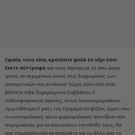
Ωραία, τους είπα, κρατήστε ψηλά το χέρι όσοι
έχετε σύντροφο
και τους άφησα με το άνω άκρο
ψηλά, να περιμένουν όπως στις διαφημίσεις των
αποσμητικών. Και συνέχισα: Τώρα, όσοι από εσάς
βλέπετε ΝΒΑ ξημερώματα Σαββάτου ή
ποδοσφαιρικούς αγώνες, όπως λατινοαμερικάνικο
πρωτάθλημα ή ματς της Πριμέρα Ντιβιζιόν, ώρες που
οι νυχτοφύλακες και οι φαροφύλακες καπνίζουν σαν
ατμομηχανές για να σκοτώσουν την πλήξη τους, θα
σας παρακαλούσα να σηκώσετε και το άλλο σας το