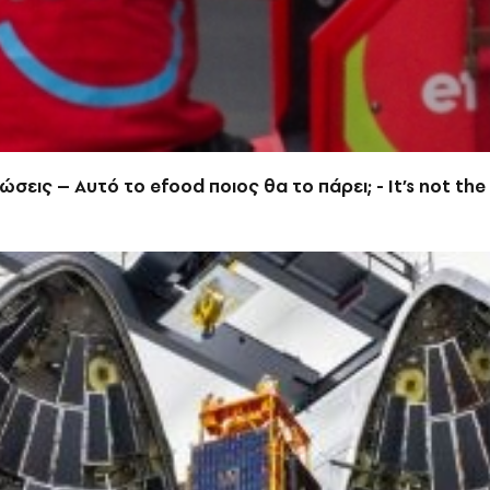
σεις – Αυτό το efood ποιος θα το πάρει; - It’s not th