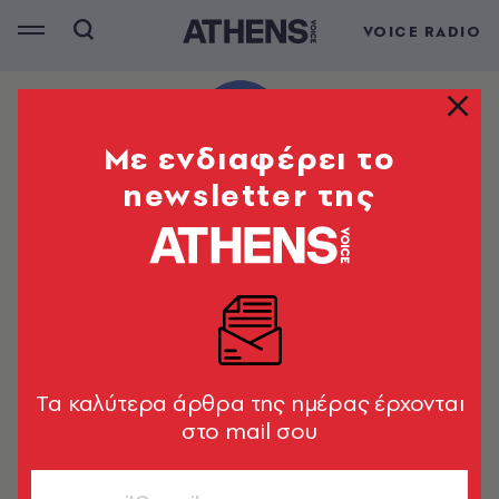
VOICE RADIO
Mε ενδιαφέρει το
newsletter της
Tα καλύτερα άρθρα της ημέρας έρχονται
στο mail σου