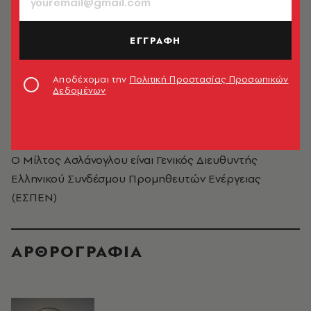
ΕΓΓΡΑΦΗ
Αποδέχομαι την
Πολιτική Προστασίας Προσωπικών
Δεδομένων
Μίλτος Ασλάνογλου
Ο Μίλτος Ασλάνογλου είναι Γενικός Διευθυντής
Ελληνικού Συνδέσμου Προμηθευτών Ενέργειας
(ΕΣΠΕΝ)
ΑΡΘΡΟΓΡΑΦΙΑ