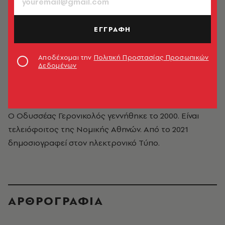
ΕΓΓΡΑΦΗ
Αποδέχομαι την
Πολιτική Προστασίας Προσωπικών
Δεδομένων
Οδυσσέας Γερονικολός
Ο Οδυσσέας Γερονικολός γεννήθηκε το 2000. Είναι
τελειόφοιτος της Νομικής Αθηνών. Από το 2021
δημοσιογραφεί στον ηλεκτρονικό Τύπο.
ΑΡΘΡΟΓΡΑΦΙΑ