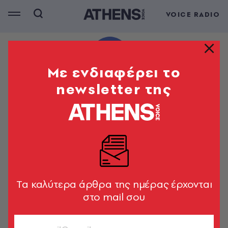
VOICE RADIO
Mε ενδιαφέρει το
newsletter της
Tα καλύτερα άρθρα της ημέρας έρχονται
στο mail σου