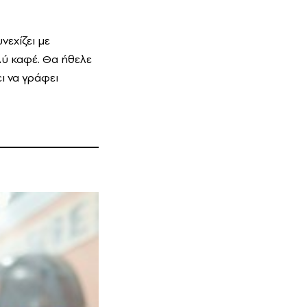
εχίζει με
λύ καφέ. Θα ήθελε
ι να γράφει