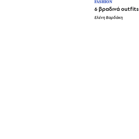
FASHION
6 βραδινά outfit
Ελένη Βαρδάκη