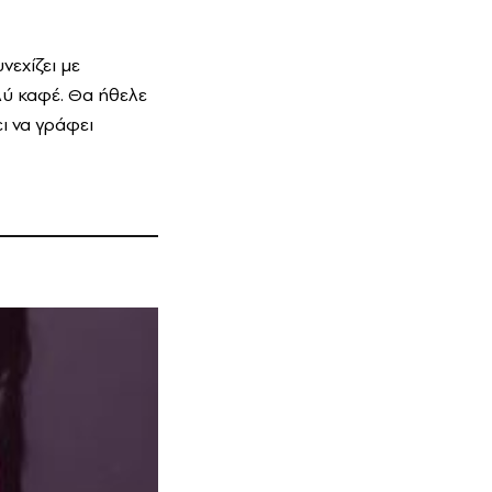
εχίζει με
λύ καφέ. Θα ήθελε
ι να γράφει