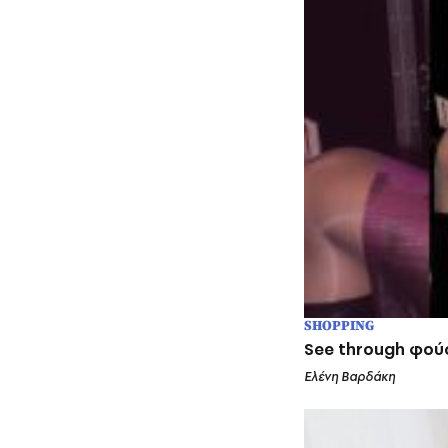
SHOPPING
See through φού
Ελένη Βαρδάκη