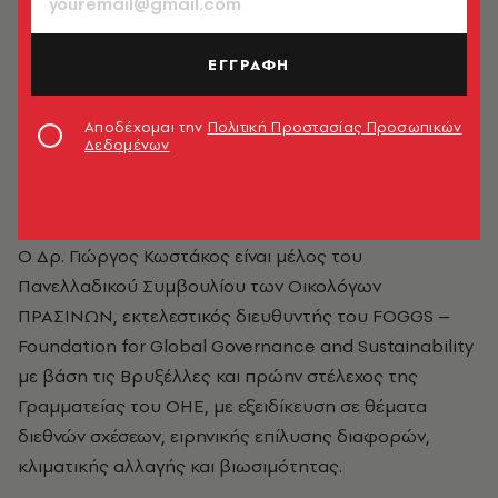
ΕΓΓΡΑΦΗ
Αποδέχομαι την
Πολιτική Προστασίας Προσωπικών
Δεδομένων
Γιώργος Κωστάκος
Ο Δρ. Γιώργος Κωστάκος είναι μέλος του
Πανελλαδικού Συμβουλίου των Οικολόγων
ΠΡΑΣΙΝΩΝ,
εκτελεστικός διευθυντής του FOGGS –
Foundation for Global Governance and Sustainability
με βάση τις Βρυξέλλες και πρώην στέλεχος της
Γραμματείας του ΟΗΕ, με εξειδίκευση σε θέματα
διεθνών σχέσεων, ειρηνικής επίλυσης διαφορών,
κλιματικής αλλαγής και βιωσιμότητας.