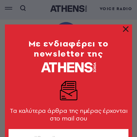
VOICE RADIO
Mε ενδιαφέρει το
newsletter της
Tα καλύτερα άρθρα της ημέρας έρχονται
στο mail σου