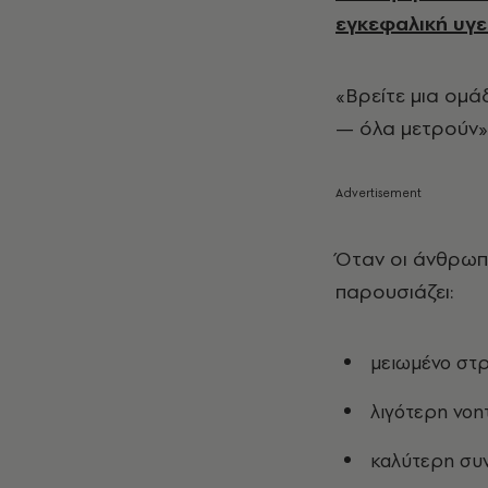
εγκεφαλική υγε
«Βρείτε μια ομ
— όλα μετρούν»,
Όταν οι άνθρωπ
παρουσιάζει:
μειωμένο στ
λιγότερη νοη
καλύτερη συ