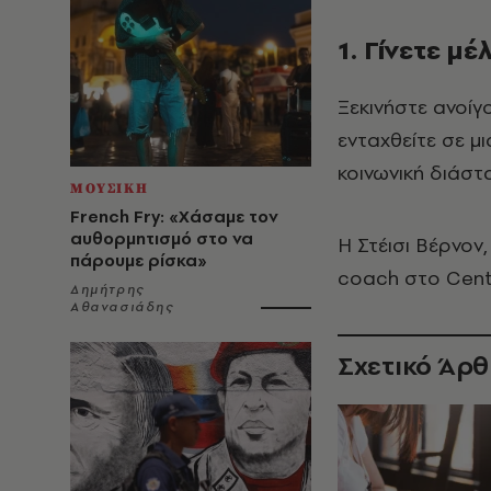
1. Γίνετε μ
Ξεκινήστε ανοίγ
ενταχθείτε σε μ
κοινωνική διάστ
ΜΟΥΣΙΚΗ
French Fry: «Χάσαμε τον
αυθορμητισμό στο να
Η Στέισι Βέρνον
πάρουμε ρίσκα»
coach στο Center
Δημήτρης
Αθανασιάδης
Σχετικό Άρ