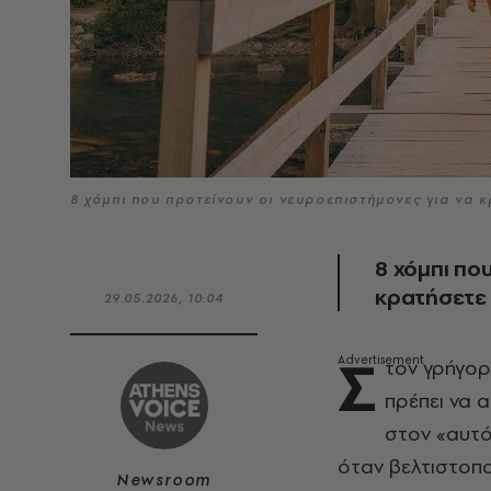
8 χόμπι που προτείνουν οι νευροεπιστήμονες για να 
8 χόμπι πο
κρατήσετε
29.05.2026, 10:04
Σ
τον γρήγορ
πρέπει να 
στον «αυτό
όταν βελτιστοποι
Newsroom