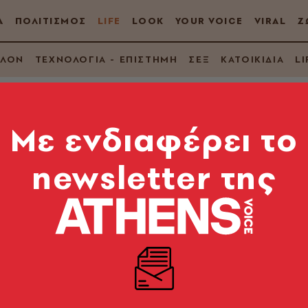
Α
ΠΟΛΙΤΙΣΜΟΣ
LIFE
LOOK
YOUR VOICE
VIRAL
Ζ
ΛΛΟΝ
ΤΕΧΝΟΛΟΓΙΑ - ΕΠΙΣΤΗΜΗ
ΣΕΞ
ΚΑΤΟΙΚΙΔΙΑ
LI
Mε ενδιαφέρει το
newsletter της
είνουν οι
ς για να κρατήσετε 
αι «κοφτερό»
ο, αλλά απαραίτητη προϋπόθεση για συνεχή εξέλιξη