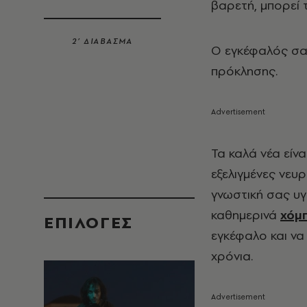
βαρετή, μπορεί 
2’ ΔΙΑΒΑΣΜΑ
Ο εγκέφαλός σα
πρόκλησης.
Τα καλά νέα είν
εξελιγμένες νευ
γνωστική σας υγ
καθημερινά
χόμ
EΠΙΛΟΓΈΣ
εγκέφαλο και να
χρόνια.