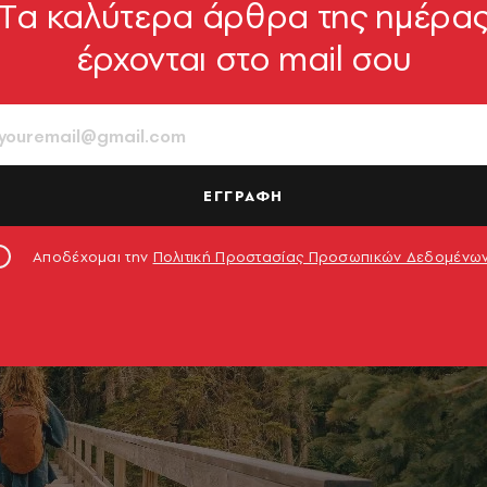
Tα καλύτερα άρθρα της ημέρα
έρχονται στο mail σου
ΕΓΓΡΑΦΗ
Αποδέχομαι την
Πολιτική Προστασίας Προσωπικών Δεδομένω