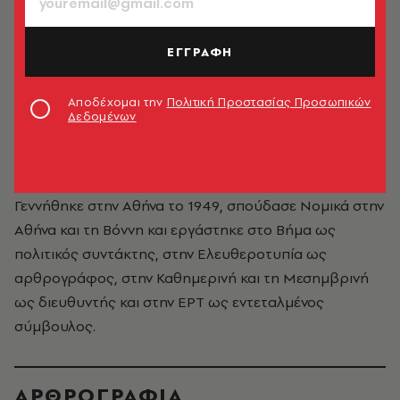
ΕΓΓΡΑΦΗ
Αποδέχομαι την
Πολιτική Προστασίας Προσωπικών
Δεδομένων
Πάνος Λουκάκος
Γεννήθηκε στην Αθήνα το 1949, σπούδασε Νομικά στην
Αθήνα και τη Βόννη και εργάστηκε στο Βήμα ως
πολιτικός συντάκτης, στην Ελευθεροτυπία ως
αρθρογράφος, στην Καθημερινή και τη Μεσημβρινή
ως διευθυντής και στην ΕΡΤ ως εντεταλμένος
σύμβουλος.
ΑΡΘΡΟΓΡΑΦΙΑ