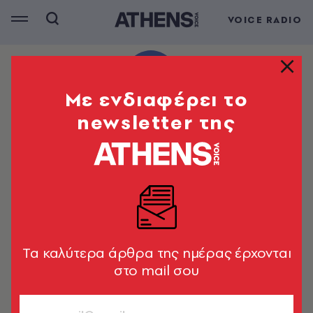
VOICE RADIO
Mε ενδιαφέρει το
newsletter της
Tα καλύτερα άρθρα της ημέρας έρχονται
στο mail σου