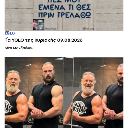
64
65
66
67
68
69
70
YOLO
Τα YOLO της Κυριακής 09.08.2026
Λίνα Μανδράκου