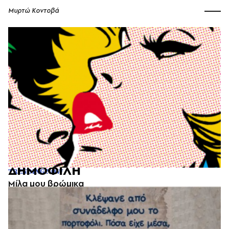
Μυρτώ Κοντοβά
ΔΗΜΟΦΙΛΗ
TRENDING NOW
Μίλα μου βρώμικα
Μυρτώ Κοντοβά