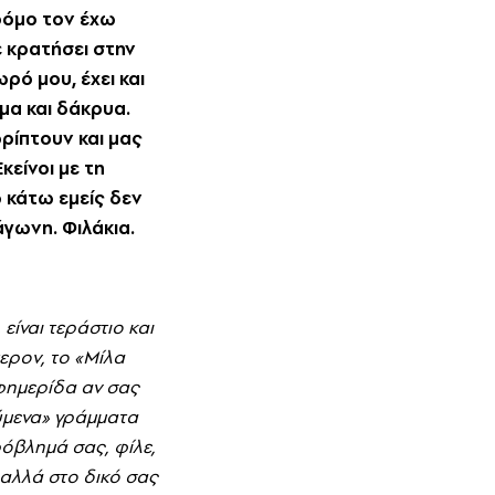
δρόμο τον έχω
ε κρατήσει στην
ρό μου, έχει και
ίμα και δάκρυα.
ρρίπτουν και μας
κείνοι με τη
ω κάτω εμείς δεν
άγωνη. Φιλάκια.
είναι τεράστιο και
ερον, το «Mίλα
εφημερίδα αν σας
ύμενα» γράμματα
ρόβλημά σας, φίλε,
 αλλά στο δικό σας