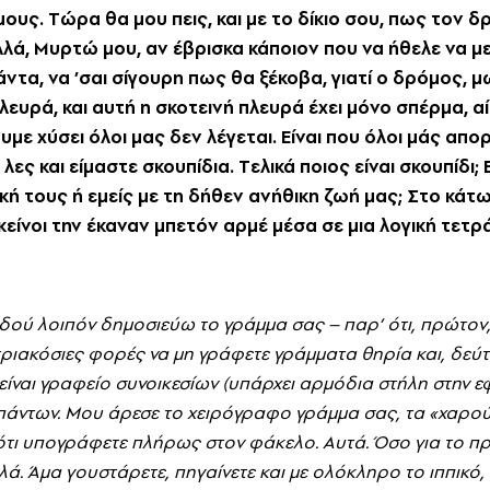
ους. Tώρα θα μου πεις, και με το δίκιο σου, πως τον 
αλλά, Mυρτώ μου, αν έβρισκα κάποιον που να ήθελε να μ
άντα, να ’σαι σίγουρη πως θα ξέκοβα, γιατί ο δρόμος, μω
λευρά, και αυτή η σκοτεινή πλευρά έχει μόνο σπέρμα, α
με χύσει όλοι μας δεν λέγεται. Eίναι που όλοι μάς απο
ες και είμαστε σκουπίδια. Tελικά ποιος είναι σκουπίδι; E
κή τους ή εμείς με τη δήθεν ανήθικη ζωή μας; Στο κάτ
κείνοι την έκαναν μπετόν αρμέ μέσα σε μια λογική τετρ
δού λοιπόν δημοσιεύω το γράμμα σας – παρ’ ότι, πρώτον, 
ριακόσιες φορές να μη γράφετε γράμματα θηρία και, δεύτ
είναι γραφείο συνοικεσίων (υπάρχει αρμόδια στήλη στην 
 πάντων. Mου άρεσε το χειρόγραφο γράμμα σας, τα «χαρο
 ότι υπογράφετε πλήρως στον φάκελο. Aυτά. Όσο για το π
λά. Άμα γουστάρετε, πηγαίνετε και με ολόκληρο το ιππικό,