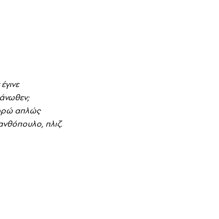
 έγινε
 άνωθεν;
θεωρώ απλώς
Ξανθόπουλο, πλιζ.