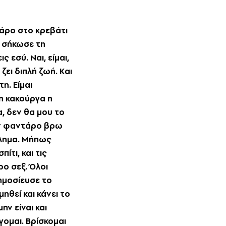
τάρο στο κρεβάτι
, σήκωσε τη
 εσύ. Nαι, είμαι,
ζει διπλή ζωή. Kαι
η. Eίμαι
 η κακούργα η
, δεν θα μου το
ιον φαντάρο βρω
βλημα. Mήπως
ίτι, και τις
ο σεξ. Όλοι
δημοσίευσε το
ηθεί και κάνει το
ην είναι και
γομαι. Bρίσκομαι