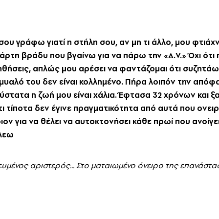
υ γράφω γιατί η στήλη σου, αν μη τι άλλο, μου φτιάχνε
άρτη βράδυ που βγαίνω για να πάρω την «A.V.» Όχι ότι 
ηθήσεις, απλώς μου αρέσει να φαντάζομαι ότι συζητάω
υαλό του δεν είναι κολλημένο. Πήρα λοιπόν την απόφ
ύστατα η ζωή μου είναι χάλια. Έφτασα 32 χρόνων και ξ
ι τίποτα δεν έγινε πραγματικότητα από αυτά που ονει
ιον για να θέλει να αυτοκτονήσει κάθε πρωί που ανοίγει
άλεω
υμένος αριστερός... Στο ματαιωμένο όνειρο της επανάστ