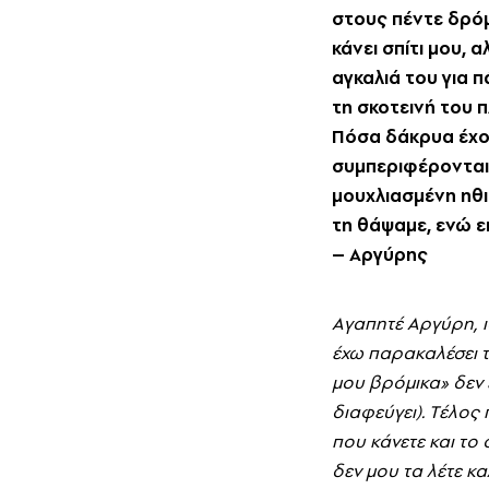
στους πέντε δρόμ
κάνει σπίτι μου, 
αγκαλιά του για π
τη σκοτεινή του π
Πόσα δάκρυα έχου
συμπεριφέρονται λ
μουχλιασμένη ηθι
τη θάψαμε, ενώ ε
– Aργύρης
Aγαπητέ Aργύρη, ι
έχω παρακαλέσει τ
μου βρόμικα» δεν 
διαφεύγει). Tέλος
που κάνετε και το
δεν μου τα λέτε κα