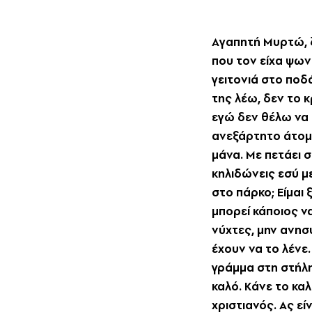
Aγαπητή Mυρτώ, ζ
που τον είχα ψων
γειτονιά στο ποδά
της λέω, δεν το κ
εγώ δεν θέλω να 
ανεξάρτητο άτομο.
μάνα. Mε πετάει 
κηλιδώνεις εσύ μ
στο πάρκο; Eίμαι
μπορεί κάποιος να
νύχτες, μην ανησ
έχουν να το λένε.
γράμμα στη στήλη
καλό. Kάνε το καλό
χριστιανός. Aς εί