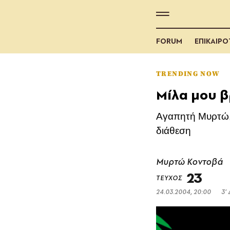
FORUM
ΕΠΙΚΑΙΡ
TRENDING NOW
Μίλα μου β
Aγαπητή Mυρτώ, σ
διάθεση
Μυρτώ Κοντοβά
23
ΤΕΥΧΟΣ
24.03.2004, 20:00
3’