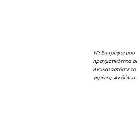
YΓ.: Eπιτρέψτε μου 
πραγματικότητα απ
Aντικαταστήστε το
γκρίνιες. Aν θέλετ