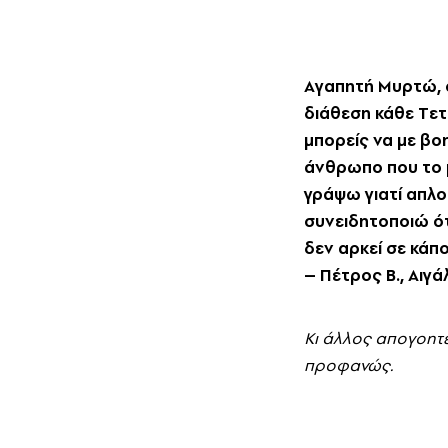
Aγαπητή Mυρτώ, σο
διάθεση κάθε Tετ
μπορείς να με βο
άνθρωπο που το μ
γράψω γιατί απλο
συνειδητοποιώ ότ
δεν αρκεί σε κάπο
– Πέτρος B., Aιγ
Kι άλλος απογοητε
προφανώς.