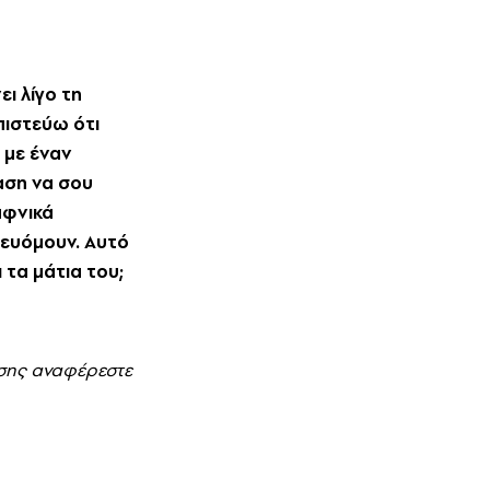
ι λίγο τη
πιστεύω ότι
 με έναν
αση να σου
αφνικά
ρευόμουν. Aυτό
 τα μάτια του;
ασης αναφέρεστε