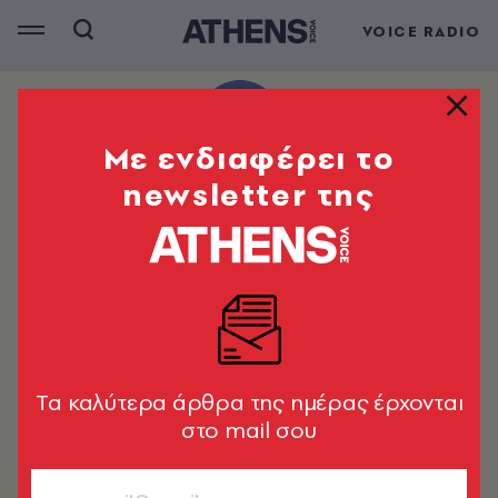
VOICE RADIO
Mε ενδιαφέρει το
newsletter της
Tα καλύτερα άρθρα της ημέρας έρχονται
στο mail σου