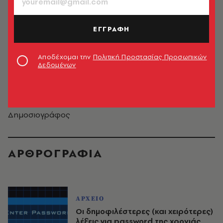
ΕΓΓΡΑΦΗ
Αποδέχομαι την
Πολιτική Προστασίας Προσωπικών
Δεδομένων
Μαρίζα Μάντζιου
Δημοσιογράφος
ΑΡΘΡΟΓΡΑΦΙΑ
ΑΡΧΕΙΟ
Οι δημοφιλέστερες (και χειρότερες)
λέξεις για password της χρονιάς