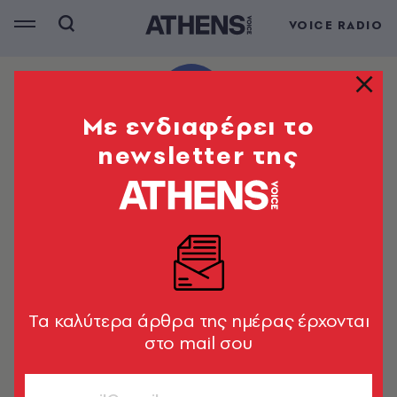
VOICE RADIO
Mε ενδιαφέρει το
newsletter της
Tα καλύτερα άρθρα της ημέρας έρχονται
στο mail σου