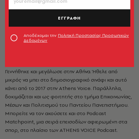
ΕΓΓΡΑΦΗ
Αποδέχομαι την
Πολιτική Προστασίας Προσωπικών
Δεδομένων
Νίκος Παπαηλιού
Γεννήθηκε και μεγάλωσε στην Αθήνα. Ήθελε από
μικρός να μπει στο δημοσιογραφικό σινάφι και αυτό
κάνει από το 2017 στην Athens Voice. Παράλληλα,
δοκιμάζεται και ως φοιτητής στο τμήμα Επικοινωνίας,
Μέσων και Πολιτισμού του Παντείου Πανεπιστήμιου.
Μπορείτε να τον ακούσετε και στo Podcast
Matchpoint, μια σειρά επεισοδίων αφιερωμένη στα
σπορ, στο πλαίσιο των ATHENS VOICE Podcast.