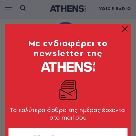
VOICE RADIO
Mε ενδιαφέρει το
newsletter της
Tα καλύτερα άρθρα της ημέρας έρχονται
στο mail σου