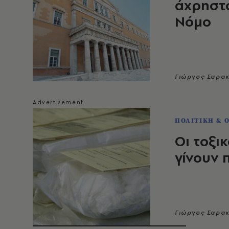
άχρηστο
Νόμο
Γιώργος Σαρα
ΠΟΛΙΤΙΚΗ & 
Οι τοξι
γίνουν 
Γιώργος Σαρα