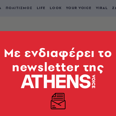
Α
ΠΟΛΙΤΙΣΜΟΣ
LIFE
LOOK
YOUR VOICE
VIRAL
Ζ
Mε ενδιαφέρει το
newsletter της