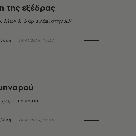
η της εξέδρας
 Λέων Α. Ναρ μιλάει στην A.V
μβύση
28.01.2015, 15:37
 υπναρού
υχίες στην αγάπη
μβύση
20.01.2015, 13:25