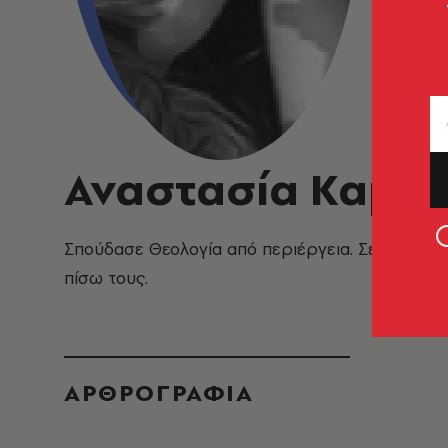
Αναστασία Καμβ
Σπούδασε Θεολογία από περιέργεια. Σε προηγού
πίσω τους.
ΑΡΘΡΟΓΡΑΦΙΑ