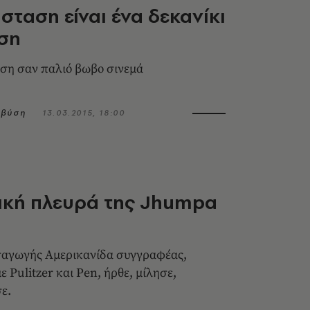
σταση είναι ένα δεκανίκι
ση
ση σαν παλιό βωβο σινεμά
μβύση
13.03.2015, 18:00
ική πλευρά της Jhumpa
ταγωγής Αμερικανίδα συγγραφέας,
 Pulitzer και Pen, ήρθε, μίλησε,
σε.