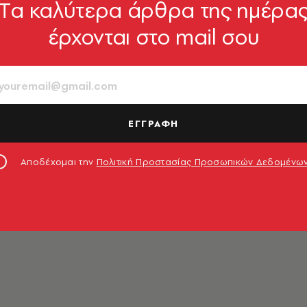
Tα καλύτερα άρθρα της ημέρα
έρχονται στο mail σου
ύση
ΕΓΓΡΑΦΗ
Αποδέχομαι την
Πολιτική Προστασίας Προσωπικών Δεδομένω
μενη ζωή ήταν αδέσποτο ζώο. Ίσως γιʼ αυτό τώρα τρέχε