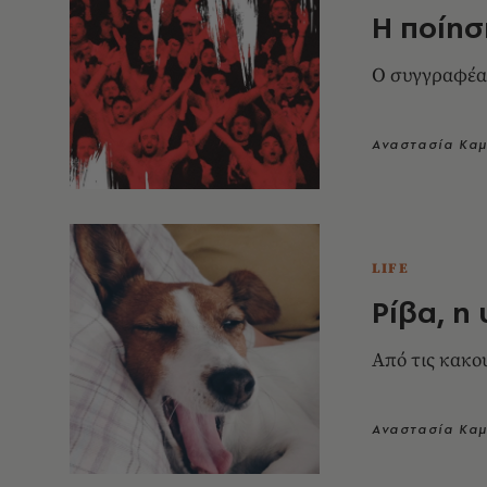
Η ποίησ
Ο συγγραφέας
Αναστασία Κα
LIFE
Ρίβα, η
Από τις κακο
Αναστασία Κα