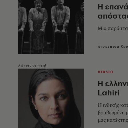
Η επανά
απόστα
Μια παράστα
Αναστασία Κα
ΒΙΒΛΙΟ
Η ελλην
Lahiri
Η ινδικής κα
βραβευμένη με
μας κατέκτη