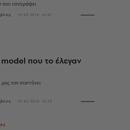
ο που υπογράφει
μβύση
19.05.2015, 16:51
 model που το έλεγαν
μας τον συστήνει
μβύση
29.03.2015, 13:10
ΕΡΑ