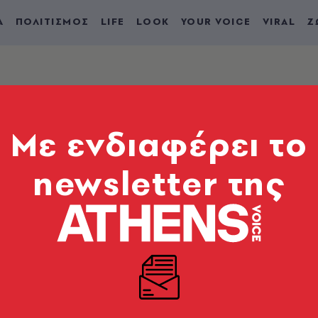
Α
ΠΟΛΙΤΙΣΜΟΣ
LIFE
LOOK
YOUR VOICE
VIRAL
Ζ
Mε ενδιαφέρει το
newsletter της