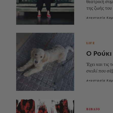
θεατρική συμ
της ζωής του
Αναστασία Κα
LIFE
Ο Ρούκι
Έχει και τις
σκυλί που σέ
Αναστασία Κα
ΒΙΒΛΙΟ