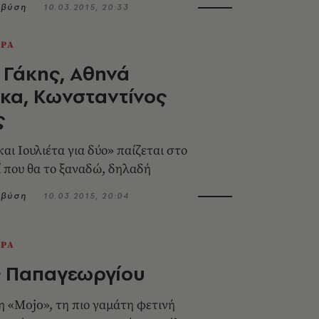
μβύση
10.03.2015, 20:33
ΕΡΑ
 Γάκης, Αθηνά
κα, Κωνσταντίνος
ς
αι Ιουλιέτα για δύο» παίζεται στο
ί που θα το ξαναδώ, δηλαδή
μβύση
10.03.2015, 20:04
ΕΡΑ
ς Παπαγεωργίου
τη «Mojo», τη πιο γαμάτη φετινή