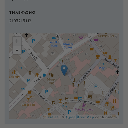
ΤΗΛΕΦΩΝΟ
2103213112
+
-
Leaflet
| ©
OpenStreetMap
contributors