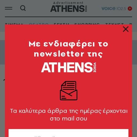
ΣΙΝΕΜΑ
ΘΕΑΤΡΟ
ΓΕΥΣΗ
SHOPPING
ΤΕΧΝΕΣ
ΒΙ
Mε ενδιαφέρει το
newsletter της
Εμφάνιση φίλτρων
Ήβη
Tα καλύτερα άρθρα της ημέρας έρχονται
στο mail σου