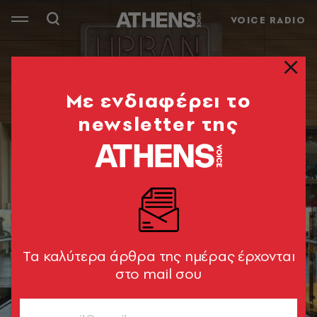
VOICE RADIO
Mε ενδιαφέρει το
newsletter της
Tα καλύτερα άρθρα της ημέρας έρχονται
στο mail σου