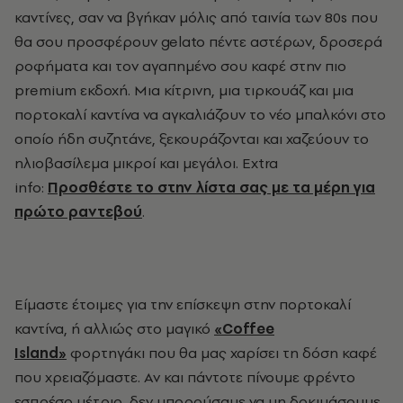
καντίνες, σαν να βγήκαν μόλις από ταινία των 80s που
θα σου προσφέρουν gelato πέντε αστέρων, δροσερά
ροφήματα και τον αγαπημένο σου καφέ στην πιο
premium εκδοχή.
Μια κίτρινη, μια τιρκουάζ και μια
πορτοκαλί καντίνα να αγκαλιάζουν
το νέο μπαλκόνι
στο
οποίο ήδη συζητάνε, ξεκουράζονται και χαζεύουν το
ηλιοβασίλεμα μικροί και μεγάλοι. Extra
info:
Προσθέστε το στην λίστα σας με τα μέρη για
πρώτο ραντεβού
.
Είμαστε έτοιμες για την επίσκεψη στην πορτοκαλί
καντίνα, ή αλλιώς στο μαγικό
«
Coffee
Island
»
φορτηγάκι που θα μας χαρίσει τη δόση καφέ
που χρειαζόμαστε. Αν και πάντοτε πίνουμε φρέντο
εσπρέσο μέτριο, δεν μπορούσαμε να μη δοκιμάσουμε