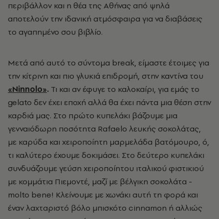
περιβάλλον και η θέα της Αθήνας από ψηλά
αποτελούν την ιδανική ατμόσφαιρα για να διαβάσεις
το αγαπημένο σου βιβλίο.
Μετά από αυτό το σύντομα break, είμαστε έτοιμες για
την κίτρινη και πιο γλυκιά επιδρομή,
στην καντίνα του
«Ninnolo»
.
Τι και αν έφυγε το καλοκαίρι, για εμάς το
gelato δεν έχει εποχή αλλά θα έχει πάντα μια θέση στην
καρδιά μας. Στο πρώτο κυπελάκι βάζουμε μια
γενναιόδωρη ποσότητα Rafaelo λευκής σοκολάτας,
με καρύδα και χειροποίητη μαρμελάδα βατόμουρο, ό,
τι καλύτερο έχουμε δοκιμάσει. Στο δεύτερο κυπελάκι
συνδυάζουμε γεύση χειροποίητου ιταλικού φιστικιού
με κομμάτια Πιεμοντέ, μαζί με βέλγικη σοκολάτα -
molto bene! Κλείνουμε με χωνάκι αυτή τη φορά και
έναν λαχταριστό βόλο μπισκότο cinnamon ή αλλιώς