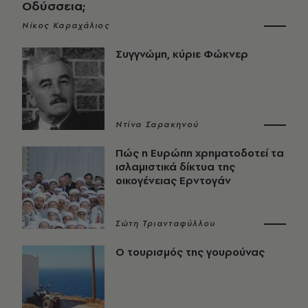
Οδύσσεια;
Νίκος Καραχάλιος
Συγγνώμη, κύριε Φώκνερ
Ντίνα Σαρακηνού
Πώς η Ευρώπη χρηματοδοτεί τα
ισλαμιστικά δίκτυα της
οικογένειας Ερντογάν
Σώτη Τριανταφύλλου
Ο τουρισμός της γουρούνας