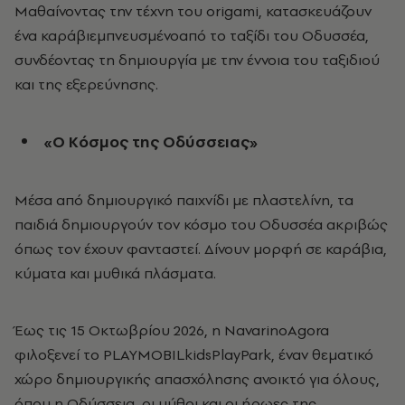
Μαθαίνοντας την τέχνη του origami, κατασκευάζουν
ένα καράβιεμπνευσμένοαπό το ταξίδι του Οδυσσέα,
συνδέοντας τη δημιουργία με την έννοια του ταξιδιού
και της εξερεύνησης.
«Ο Κόσμος της Οδύσσειας»
Μέσα από δημιουργικό παιχνίδι με πλαστελίνη, τα
παιδιά δημιουργούν τον κόσμο του Οδυσσέα ακριβώς
όπως τον έχουν φανταστεί. Δίνουν μορφή σε καράβια,
κύματα και μυθικά πλάσματα.
Έως τις 15 Οκτωβρίου 2026, η NavarinoAgora
φιλοξενεί το PLAYMOBILkidsPlayPark, έναν θεματικό
χώρο δημιουργικής απασχόλησης ανοικτό για όλους,
όπου η Οδύσσεια, οι μύθοι και οι ήρωες της