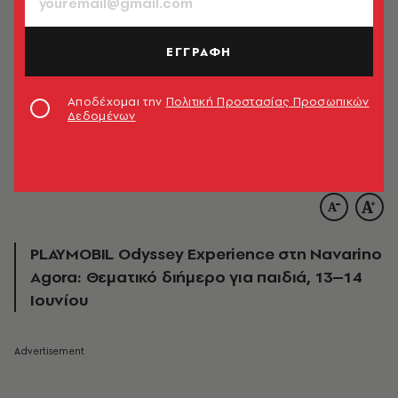
ΕΓΓΡΑΦΗ
Αποδέχομαι την
Πολιτική Προστασίας Προσωπικών
Δεδομένων
PLAYMOBIL Odyssey Experience στη Navarino
Agora: Θεματικό διήμερο για παιδιά, 13–14
Ιουνίου