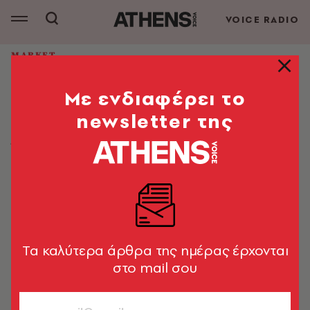
VOICE RADIO
MARKET
PLAYMOBIL Odyssey Experience
Mε ενδιαφέρει το
στη Navarino Agora: Θεματικό
διήμερο για παιδιά, 13–14 Ιουνίου
newsletter της
Ένα μυθικό ταξίδι στον κόσμο της Οδύσσειας
Market News
17.06.2026, 15:18
1’ ΔΙΑΒΑΣΜΑ
Tα καλύτερα άρθρα της ημέρας έρχονται
στο mail σου