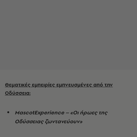
Θεματικές εμπειρίες εμπνευσμένες από την
Οδύσσεια:
MascotExperience – «Οι ήρωες της
Οδύσσειας ζωντανεύουν»