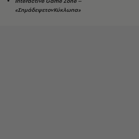
Interactive Game Zone –
«
ΣημάδεψετονΚύκλωπα
»