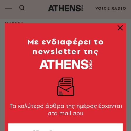
VOICE RADIO
MARKET
Chiven: Mια πολυκατοικία που
Mε ενδιαφέρει το
ισορροπεί ανάμεσα στην
αρχιτεκτονική ακρίβεια και τη
newsletter της
ρευστότητα της μορφής
Από το Αρχιτεκτονικό Γραφείο The Hive Architects
Market News
11.05.2026, 18:50
1’ ΔΙΑΒΑΣΜΑ
Tα καλύτερα άρθρα της ημέρας έρχονται
στο mail σου