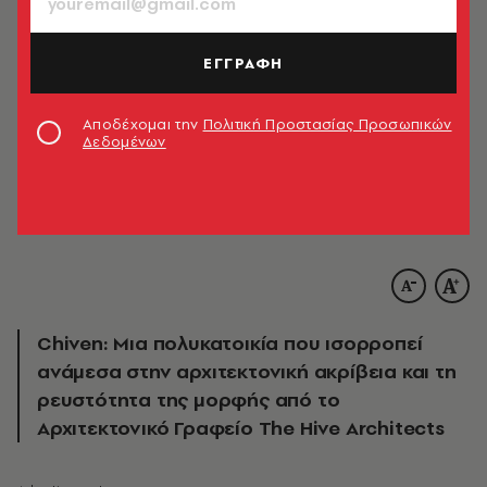
ΕΓΓΡΑΦΗ
Αποδέχομαι την
Πολιτική Προστασίας Προσωπικών
Δεδομένων
Chiven: Mια πολυκατοικία που ισορροπεί
ανάμεσα στην αρχιτεκτονική ακρίβεια και τη
ρευστότητα της μορφής από το
Αρχιτεκτονικό Γραφείο The Hive Architects