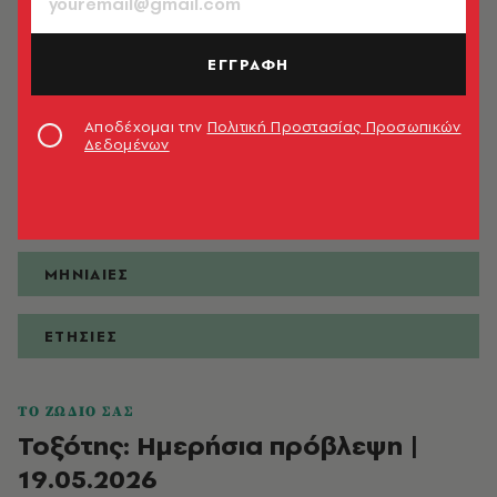
ΕΓΓΡΑΦΗ
ΠΡΟΒΛΕΨΕΙΣ
Αποδέχομαι την
Πολιτική Προστασίας Προσωπικών
Δεδομένων
ΗΜΕΡΗΣΙΕΣ
ΕΒΔΟΜΑΔΙΑΙΕΣ
ΜΗΝΙΑΙΕΣ
ΕΤΗΣΙΕΣ
ΤΟ ΖΩΔΙΟ ΣΑΣ
Τοξότης: Ημερήσια πρόβλεψη |
19.05.2026