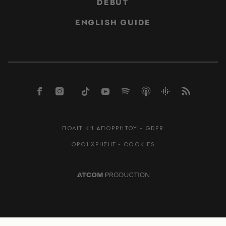
DEBUT
ENGLISH GUIDE
ΠΟΛΙΤΙΚΗ ΑΠΟΡΡΗΤΟΥ - GDPR
ΟΡΟΙ ΧΡΗΣΗΣ - COOKIES