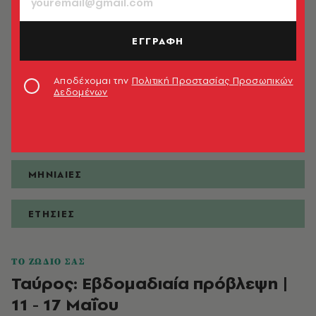
ΕΓΓΡΑΦΗ
ΠΡΟΒΛΕΨΕΙΣ
Αποδέχομαι την
Πολιτική Προστασίας Προσωπικών
Δεδομένων
ΗΜΕΡΗΣΙΕΣ
ΕΒΔΟΜΑΔΙΑΙΕΣ
ΜΗΝΙΑΙΕΣ
ΕΤΗΣΙΕΣ
ΤΟ ΖΩΔΙΟ ΣΑΣ
Ταύρος: Εβδομαδιαία πρόβλεψη |
11 - 17 Μαΐου