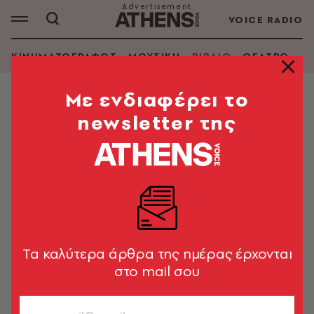
VOICE RADIO
ΚΙΝΗΜΑΤΟΓΡΑΦΟΣ
ΜΟΥΣΙΚΗ
ΒΙΒΛΙΟ
ΘΕΑΤΡΟ - Ο
Mε ενδιαφέρει το
newsletter της
ROBERT KIRKMAN & JAY
BONANSINGA
ΑΝΑΖΗΤΗΣΗ ΒΙΒΛΙΟΥ
Tα καλύτερα άρθρα της ημέρας έρχονται
Εμφάνιση φίλτρων
στο mail σου