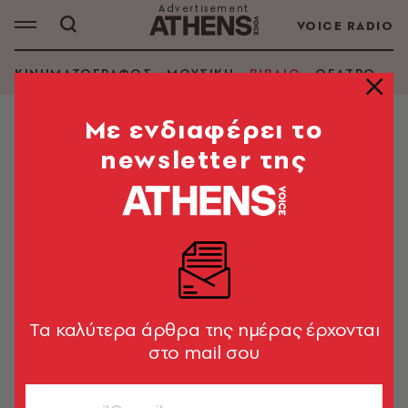
VOICE RADIO
ΚΙΝΗΜΑΤΟΓΡΑΦΟΣ
ΜΟΥΣΙΚΗ
ΒΙΒΛΙΟ
ΘΕΑΤΡΟ - Ο
Mε ενδιαφέρει το
newsletter της
DAVID PRUDHOMME
ΑΝΑΖΗΤΗΣΗ ΒΙΒΛΙΟΥ
Εμφάνιση φίλτρων
Tα καλύτερα άρθρα της ημέρας έρχονται
στο mail σου