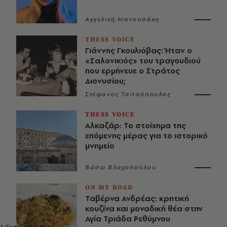
Αγγελική Μανουσάκη
THESS VOICE
Γιάννης Γκουλιόβας: Ήταν ο
«Σαλονικιός» του τραγουδιού
που ερμήνευε ο Στράτος
Διονυσίου;
Στέφανος Τσιτσόπουλος
THESS VOICE
Αλκαζάρ: Το στοίχημα της
επόμενης μέρας για το ιστορικό
μνημείο
Βάσω Βλαχοπούλου
ON MY ROAD
Ταβέρνα Ανδρέας: κρητική
κουζίνα και μοναδική θέα στην
Αγία Τριάδα Ρεθύμνου