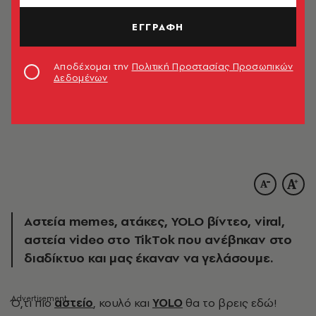
ΕΓΓΡΑΦΗ
Αποδέχομαι την
Πολιτική Προστασίας Προσωπικών
Δεδομένων
Αστεία memes, ατάκες, YOLO βίντεο, viral,
αστεία video στο TikTok που ανέβηκαν στο
διαδίκτυο και μας έκαναν να γελάσουμε.
Ό
,τι πιο
αστείο
, κουλό και
YOLO
θα το βρεις εδώ!