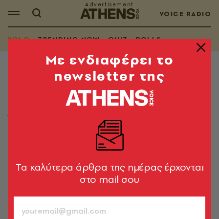
VOICE RADIO
YOLO
TRENDING NOW
QUIZ
POLLS
Mε ενδιαφέρει το
newsletter της
YOLO
Τα YOLO της Κυριακής 17.05.2026
Όσα μας έφτιαξαν τη διάθεση στο ίντερνετ
Λίνα Μανδράκου
17.05.2026, 06:00
1’ ΔΙΑΒΑΣΜΑ
Tα καλύτερα άρθρα της ημέρας έρχονται
στο mail σου