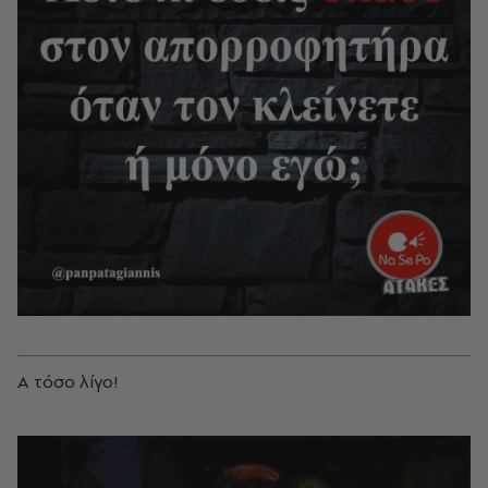
Α τόσο λίγο!