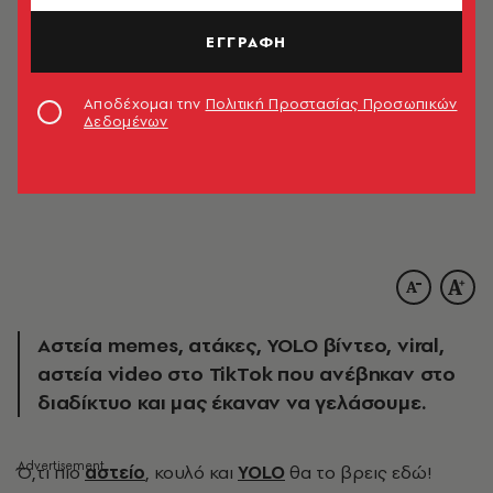
ΕΓΓΡΑΦΗ
Αποδέχομαι την
Πολιτική Προστασίας Προσωπικών
Δεδομένων
Αστεία memes, ατάκες, YOLO βίντεο, viral,
αστεία video στο TikTok που ανέβηκαν στο
διαδίκτυο και μας έκαναν να γελάσουμε.
Ό
,τι πιο
αστείο
, κουλό και
YOLO
θα το βρεις εδώ!