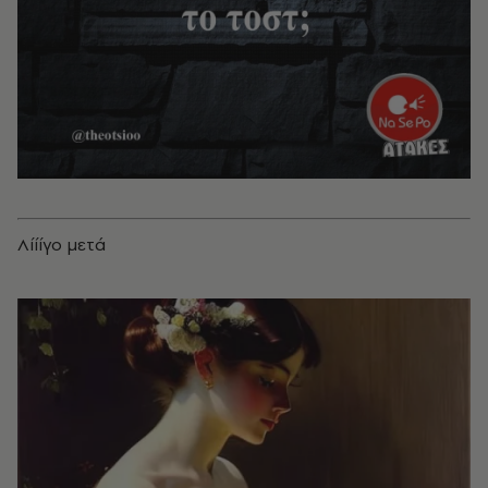
Λίίίγο μετά