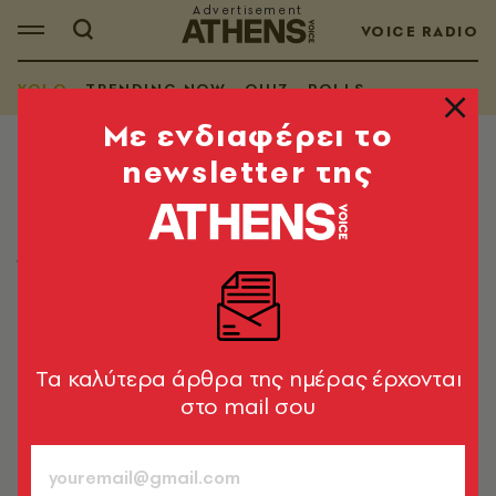
VOICE RADIO
YOLO
TRENDING NOW
QUIZ
POLLS
Mε ενδιαφέρει το
newsletter της
YOLO
Τα YOLO της Τρίτης 12.05.2026
Όσα μας έφτιαξαν τη διάθεση στο ίντερνετ
Λίνα Μανδράκου
12.05.2026, 06:30
1’ ΔΙΑΒΑΣΜΑ
Tα καλύτερα άρθρα της ημέρας έρχονται
στο mail σου