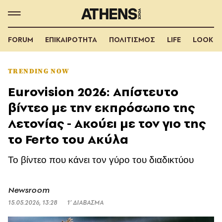
FORUM
ΕΠΙΚΑΙΡΟΤΗΤΑ
ΠΟΛΙΤΙΣΜΟΣ
LIFE
LOOK
TRENDING NOW
Eurovision 2026: Απίστευτο
βίντεο με την εκπρόσωπο της
Λετονίας - Ακούει με τον γιο της
το Ferto του Ακύλα
Το βίντεο που κάνει τον γύρο του διαδικτύου
Newsroom
15.05.2026, 13:28
1’ ΔΙΑΒΑΣΜΑ