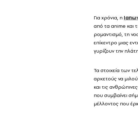
Για χρόνια, η
Ιαπω
από τα anime και τ
ρομαντισμό, τη νο
επίκεντρο μιας εν
γυρίζουν την πλάτ
Τα στοιχεία των τ
αρκετούς να μιλού
και τις ανθρώπινες
που συμβαίνει σή
μέλλοντος που έρχε