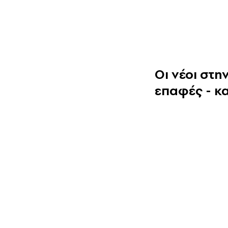
Οι νέοι στ
επαφές - και