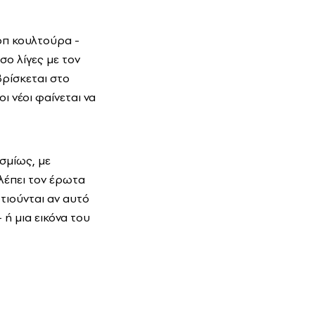
οπ κουλτούρα -
σο λίγες με τον
βρίσκεται στο
 νέοι φαίνεται να
σμίως, με
βλέπει τον έρωτα
ωτιούνται αν αυτό
 ή μια εικόνα του