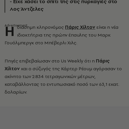
- Είχε χάσει το σπίτι της στις πυρκαγιές στο
Λος Άντζελες
H
διάσημη κληρονόμος
Πάρις Χίλτον
είναι η νέα
ιδιοκτήτρια της πρώην έπαυλης του Μαρκ
Γουόλμπεργκ στο Μπέβερλι Χιλς.
Πηγές επιβεβαίωσαν στο Us Weekly ότι η
Πάρις
Χίλτον
και ο σύζυγός της Κάρτερ Ρέουμ αγόρασαν το
ακίνητο των 2.834 τετραγωνικών μέτρων,
καταβάλλοντας το εντυπωσιακό ποσό των 63,1 εκατ.
δολαρίων.