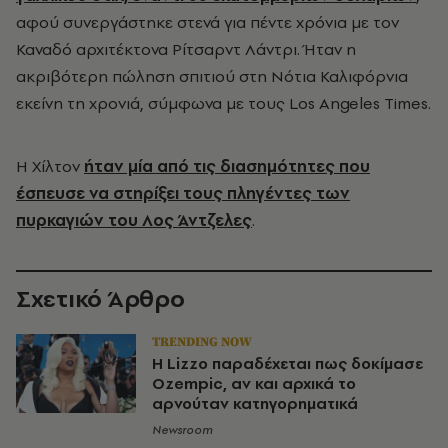
αφού συνεργάστηκε στενά για πέντε χρόνια με τον
Καναδό αρχιτέκτονα Ρίτσαρντ Λάντρι. Ήταν η
ακριβότερη πώληση σπιτιού στη Νότια Καλιφόρνια
εκείνη τη χρονιά, σύμφωνα με τους Los Angeles Times.
Η Χίλτον
ήταν μία από τις διασημότητες που
έσπευσε να στηρίξει τους πληγέντες των
πυρκαγιών του Λος Άντζελες
.
Σχετικό Άρθρο
TRENDING NOW
Η Lizzo παραδέχεται πως δοκίμασε
Ozempic, αν και αρχικά το
αρνούταν κατηγορηματικά
Newsroom