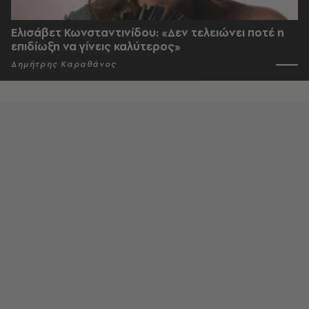
Ελισάβετ Κωνσταντινίδου: «Δεν τελειώνει ποτέ η
επιδίωξη να γίνεις καλύτερος»
Δημήτρης Καραθάνος