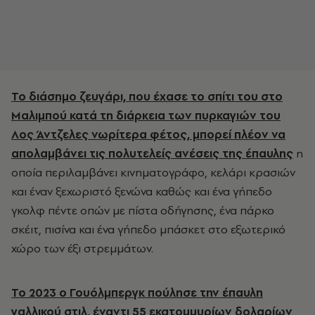
Το διάσημο ζευγάρι, που έχασε το σπίτι του στο
Μαλιμπού κατά τη διάρκεια των πυρκαγιών του
Λος Άντζελες νωρίτερα φέτος, μπορεί πλέον να
απολαμβάνει τις πολυτελείς ανέσεις της έπαυλης
η
οποία περιλαμβάνει κινηματογράφο, κελάρι κρασιών
και έναν ξεχωριστό ξενώνα καθώς και ένα γήπεδο
γκολφ πέντε οπών με πίστα οδήγησης, ένα πάρκο
σκέιτ, πισίνα και ένα γήπεδο μπάσκετ στο εξωτερικό
χώρο των έξι στρεμμάτων.
Το 2023 ο Γουόλμπεργκ πούλησε την έπαυλη
γαλλικού στιλ, έναντι 55 εκατομμυρίων δολαρίων
,