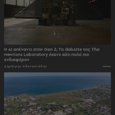
Η AI απέναντι στην Gen Z; Το debAIte της The
Newtons Laboratory έκανε κάτι πολύ πιο
ενδιαφέρον
Δημήτρης Αθανασιάδης