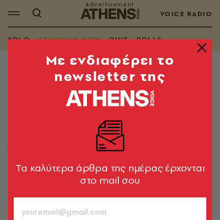
VOICE RADIO
YOLO
TRENDING NOW
QUIZ
POLLS
Mε ενδιαφέρει το
newsletter της
TRENDING NOW
Η Πάρις Χίλτον αγόρασε την
πρώην έπαυλη του Μαρκ
Γουόλμπεργκ στο Μπέβερλι Χιλς
Έναντι του εντυπωσιακού ποσού των 63,1 εκατ.
δολαρίων
Tα καλύτερα άρθρα της ημέρας έρχονται
στο mail σου
Newsroom
23.06.2025, 12:07
1’ ΔΙΑΒΑΣΜΑ