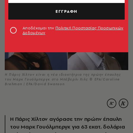
ΕΓΓΡΑΦΗ
Αποδέχομαι την
Πολιτική Προστασίας Προσωπικών
Δεδομένων
H Πάρις Χίλτον είναι η νέα ιδιοκτήτρια της πρώην έπαυλης
του Μαρκ Γουόλμπεργκ στο Μπέβερλι Χιλς © EPA/Caroline
Brehman | EPA/David Swanson
Η Πάρις Χίλτον αγόρασε την πρώην έπαυλη
του Μαρκ Γουόλμπεργκ για 63 εκατ. δολάρια