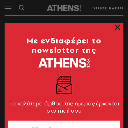
VOICE RADIO
Mε ενδιαφέρει το
newsletter της
Tα καλύτερα άρθρα της ημέρας έρχονται
στο mail σου