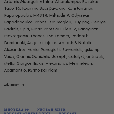
Artemis Giourgali, Athina, Charalampos Bazakas,
Τάσο Τζι, Ιωάννης Βαξεβανάκης, Konstantinos
Papalopoulos, M4STR, Miltiadis P, Odysseas
Papadopoulos, Panos Efraimoglou, Πύρρος, George
Pavlidis, Spiri, Maria Pantsiou, Eleni V., Panagiotis
Mavrogianis, Thanos, Eva Tomara, Rodanthi
Damianaki, Angeliki, jojolos, Antonis & Natalie,
Alexandros, Venia, Panagiotis Savvanidis, gskemp,
Vaios, Giannis Gonidelis, Joseph, catalyst, antriatik,
stella, Giorgos Iliakis, Alexandros, Mermeleah,
Adamantio, Kyrmo και Plami
ΜΠΟΥΚΛΑ 99
ΝΕΦΕΛΗ ΜΕΓΚ
PODCAST ATHENS VOICE
PODCAST