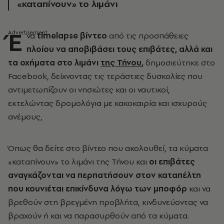
«καταπίνουν» το λιμάνι
Έ
να
timelapse βίντεο
από τις προσπάθειες
πλοίου να αποβιβάσει τους επιβάτες, αλλά και
τα οχήματα στο λιμάνι
της Τήνου
,
δημοσιεύτηκε στο
Facebook, δείχνοντας τις τεράστιες δυσκολίες που
αντιμετωπίζουν οι νησιώτες και οι ναυτικοί,
εκτελώντας δρομολόγια με κακοκαιρία και ισχυρούς
ανέμους,
Όπως θα δείτε στο βίντεο που ακολουθεί, τα κύματα
«καταπίνουν» το λιμάνι της Τήνου και
οι επιβάτες
αναγκάζονται να περπατήσουν στον καταπέλτη
που κουνιέται επικίνδυνα λόγω των μποφόρ
και να
βρεθούν στη βρεγμένη προβλήτα, κινδυνεύοντας να
βραχούν ή και να παρασυρθούν από τα κύματα.