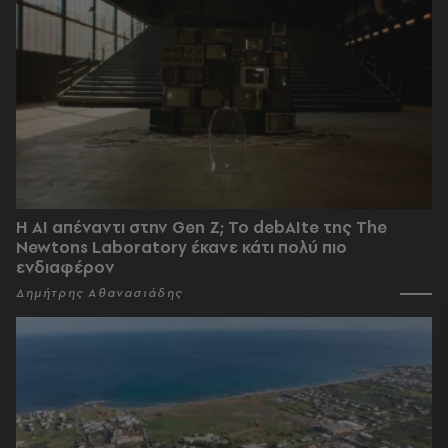
Η AI απέναντι στην Gen Z; Το debAIte της The
Newtons Laboratory έκανε κάτι πολύ πιο
ενδιαφέρον
Δημήτρης Αθανασιάδης