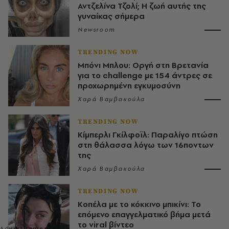
Αντζελίνα Τζολί; Η ζωή αυτής της
γυναίκας σήμερα
Newsroom
TRENDING NOW
Μπόνι Μπλου: Οργή στη Βρετανία
για το challenge με 154 άντρες σε
προχωρημένη εγκυμοσύνη
Χαρά Βαμβακούλα
TRENDING NOW
Κίμπερλι Γκίλφοϊλ: Παραλίγο πτώση
στη θάλασσα λόγω των 16ποντων
της
Χαρά Βαμβακούλα
TRENDING NOW
Κοπέλα με το κόκκινο μπικίνι: Το
επόμενο επαγγελματικό βήμα μετά
το viral βίντεο