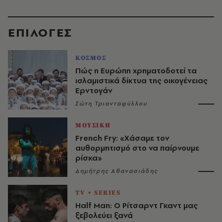
EΠΙΛΟΓΈΣ
ΚΟΣΜΟΣ
Πώς η Ευρώπη χρηματοδοτεί τα
ισλαμιστικά δίκτυα της οικογένειας
Ερντογάν
Σώτη Τριανταφύλλου
ΜΟΥΣΙΚΗ
French Fry: «Χάσαμε τον
αυθορμητισμό στο να παίρνουμε
ρίσκα»
Δημήτρης Αθανασιάδης
TV + SERIES
Half Man: Ο Ρίτσαρντ Γκαντ μας
ξεβολεύει ξανά