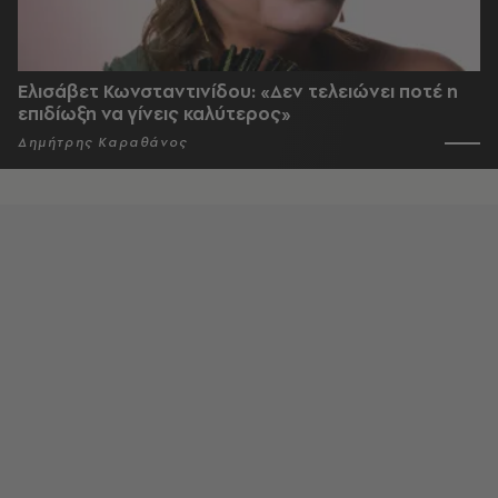
Ελισάβετ Κωνσταντινίδου: «Δεν τελειώνει ποτέ η
επιδίωξη να γίνεις καλύτερος»
Δημήτρης Καραθάνος