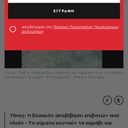
ΕΓΓΡΑΦΗ
Αποδέχομαι την
Πολιτική Προστασίας Προσωπικών
Δεδομένων
Τήνος: Πλοίο αποβιβάζει επιβάτες και οχήματα ενώ τα κύματα
καταπίνουν το λιμάνι © Facebook / Themis Kazianis
Τήνος: Η δύσκολη αποβίβαση επιβατών από
πλοίο - Τα κύματα κουνούν το καράβι και