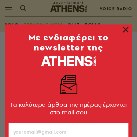
VOICE RADIO
YOLO
TRENDING NOW
QUIZ
POLLS
Mε ενδιαφέρει το
newsletter της
TRENDING NOW
Πλοίο στην Τήνο αποβιβάζει
πολίτες και οχήματα ενώ τα κύματα
«καταπίνουν» το λιμάνι - Δείτε το
βίντεο
Εικόνες από τις δυσκολίες των νησιωτών τον χειμώνα
Tα καλύτερα άρθρα της ημέρας έρχονται
στο mail σου
Newsroom
30.11.2023, 09:06
1’ ΔΙΑΒΑΣΜΑ