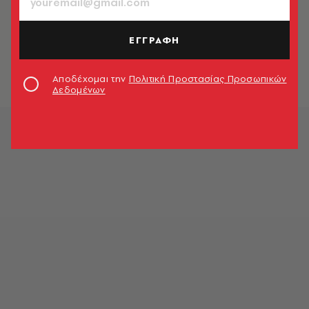
Ταλαιπωρία για 317 επιβάτες:
Επιστρέφει στο Λαύριο πλοίο που
ΕΓΓΡΑΦΗ
δεν κατάφερε να δέσει ούτε σε
Άνδρο ούτε στην Τήνο
Newsroom
Αποδέχομαι την
Πολιτική Προστασίας Προσωπικών
Δεδομένων