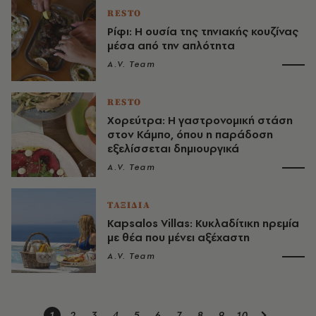
RESTO
Ρίφι: Η ουσία της τηνιακής κουζίνας
μέσα από την απλότητα
A.V. Team
RESTO
Χορεύτρα: Η γαστρονομική στάση
στον Κάμπο, όπου η παράδοση
εξελίσσεται δημιουργικά
A.V. Team
ΤΑΞΙΔΙΑ
Kapsalos Villas: Κυκλαδίτικη ηρεμία
με θέα που μένει αξέχαστη
A.V. Team
1
2
3
4
5
6
7
8
9
10