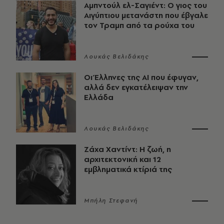
Αμπντούλ ελ-Σαγιέντ: Ο γιος του
Αιγύπτιου μετανάστη που έβγαλε
τον Τραμπ από τα ρούχα του
Λουκάς Βελιδάκης
Οι Έλληνες της ΑΙ που έφυγαν,
αλλά δεν εγκατέλειψαν την
Ελλάδα
Λουκάς Βελιδάκης
Ζάχα Χαντίντ: Η ζωή, η
αρχιτεκτονική και 12
εμβληματικά κτίριά της
Μπήλη Στεφανή