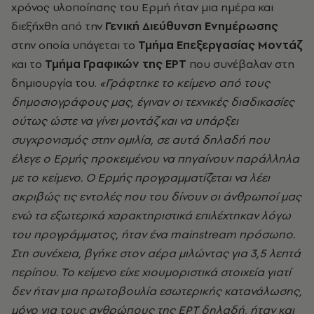
χρόνος υλοποίησης του Ερμή ήταν μια ημέρα και
διεξήχθη από την
Γενική Διεύθυνση Ενημέρωσης
στην οποία υπάγεται το
Τμήμα Επεξεργασίας Μοντάζ
και το
Τμήμα Γραφικών της ΕΡΤ
που συνέβαλαν στη
δημιουργία του.
«
Γράφτηκε το κείμενο από τους
δημοσιογράφους μας, έγιναν οι τεχνικές διαδικασίες
ούτως ώστε να γίνει μοντάζ και να υπάρξει
συγχρονισμός στην ομιλία, σε αυτά δηλαδή που
έλεγε ο Ερμής προκειμένου να πηγαίνουν παράλληλα
με το κείμενο. Ο Ερμής προγραμματίζεται να λέει
ακριβώς τις εντολές που του δίνουν οι άνθρωποί μας
ενώ τα εξωτερικά χαρακτηριστικά επιλέχτηκαν λόγω
του προγράμματος, ήταν ένα mainstream πρόσωπο.
Στη συνέχεια, βγήκε στον αέρα μιλώντας για 3,5 λεπτά
περίπου. Το κείμενο είχε χιουμοριστικά στοιχεία γιατί
δεν ήταν μια πρωτοβουλία εσωτερικής κατανάλωσης,
μόνο για τους ανθρώπους της ΕΡΤ δηλαδή, ήταν και