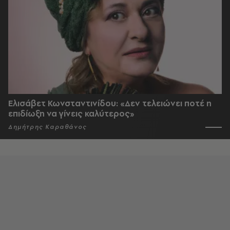
Ελισάβετ Κωνσταντινίδου: «Δεν τελειώνει ποτέ η
επιδίωξη να γίνεις καλύτερος»
Δημήτρης Καραθάνος