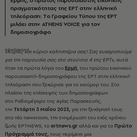
Ερμής, ο πρώτος παρουσιαστής εικονικής
πραγματικότητας της ΕΡΤ στην ελληνική
τηλεόραση: Tο Γραφείου Τύπου της ΕΡΤ
μιλάει στην ATHENS VOICE για τον
δημοσιογράφο
«Κ
υρίες και κύριοι καλησπέρα σας! Σας ευχαριστούμε
για την παρουσία σας στο στούντιο 4 της ΕΡΤ»,
αυτά
ήταν τα πρώτα λόγια του
Ερμή
, του πρώτου εικονικού
παρουσιαστή-δημοσιογράφου της ΕΡΤ στην ελληνική
τηλεόραση
που ξεχώρισε για το χιούμορ του
. Στo
πλαίσιo της
επίσκεψης των δημοσιογράφων
στο
Ραδιομέγαρο της Αγίας Παρασκευής,
την
Τετάρτη 3 Μαΐου 2023,
για
την ξενάγησή τους
στο νέο newsroom
,
την ε
νημέρωση του ενός χρόνου
ζωής ΕΡΤNEWS, το
ertnews.gr
αλλά και για το
Πρώτο
Πρόγραμμά τους,
τους περίμενε μια