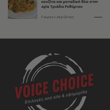
κουζίνα και μοναδική θέα στην
Αγία Τριάδα Ρεθύμνου
Γιώργος Ζαρζώνης