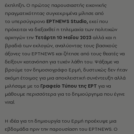
έκπληξη
.
Ο
πρώτος παρουσιαστής εικονικής
πραγματικότητας συγκεκριμένα μίλησε από
το υπερσύγχρονο
ΕΡΤNEWS Studio,
εκεί που
πρόκειται να διεξαχθεί η τηλεμαχία των πολιτικών
αρχηγών την
Τετάρτη 10 Μαΐου 2023
αλλά και η
βραδιά των εκλογών, αναλύοντας τους βασικούς
άξονες του EΡΤNEWS και ζήτησε από τους θεατές να
δείξουν κατανόηση για τυχόν λάθη του.
Ψάξαμε να
βρούμε τον δημοσιογράφο
Ερμή, δυστυχώς δεν ήταν
ακόμη έτοιμος για μια αποκλειστική συνέντευξη αλλά
μιλήσαμε με το
Γραφείο Τύπου της ΕΡΤ
για να
μάθουμε περισσότερα για το δημιούργημα που έγινε
viral.
Η ιδέα για τη δημιουργία του Ερμή προέκυψε μια
εβδομάδα πριν την παρουσίαση του EΡTNEWS. O