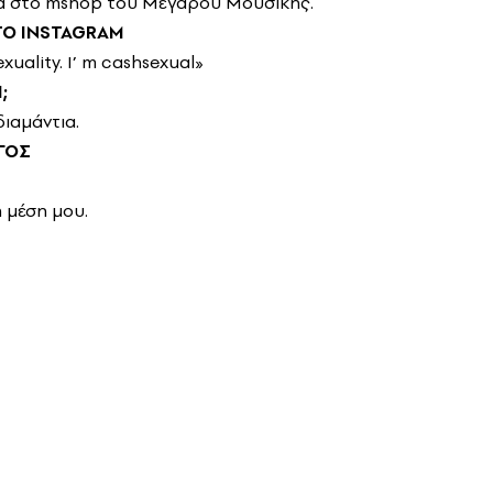
α στο mshop του Μεγάρου Μουσικής.
ΤΟ
INSTAGRAM
xuality. I’ m cashsexual»
;
ιαμάντια.
ΓΟΣ
 μέση μου.