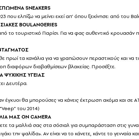
ΣΠΩΜΕΝΑ SNEAKERS
023 που ελπίζω να μείνει εκεί απ’ όπου ξεκίνησε: από του Ba
ΟΣΙΑΚΕΣ
BOULANGERIES
πό το τουριστικό Παρίσι. Για να φας αυθεντικό κρουασάν π
ΥΝΤΑΓΜΑΤΟΣ
άθε πρωί τα κανάλια για να γραπώσουν περαστικούς και να
οπ διαφόρων διαβαθμίσεων βλακείας. Προσέξτε.
 ΨΥΧΙΚΗΣ ΥΓΕΙΑΣ
τει Δευτέρα.
ναν έγκυοι θα μπορούσες να κάνεις έκτρωση ακόμα και σε Α
“Veep” του 2014)
ΛΙΑ ΜΑΣ
ON
CAMERA
ετε τα μαλλιά σας στα σόσιαλ για συμπαράσταση στις γυναί
γάκι την ψαλίδα». Αν είναι να το κάνετε, κάντε το γενναία και