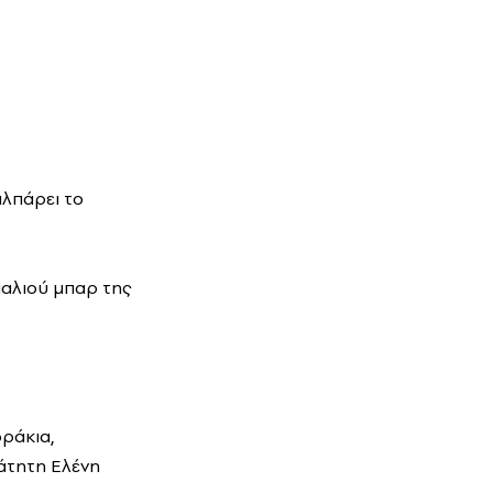
αλπάρει το
αλιού μπαρ της
ράκια,
μάτητη Ελένη