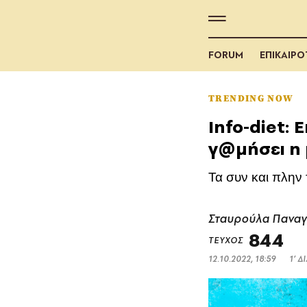
FORUM
ΕΠΙΚΑΙΡ
TRENDING NOW
Info-diet: 
γ@μήσει η 
Τα συν και πλην
Σταυρούλα Παναγ
844
ΤΕΥΧΟΣ
12.10.2022, 18:59
1’ 