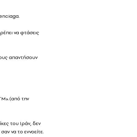
lenciaga.
ρέπει να φτάσεις
 τους απαντήσουν
ΤΜ».(από την
κες του Ιράν, δεν
 σαν να το εννοείτε.