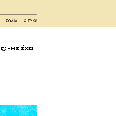
ΖΩΔΙΑ
CITY GUIDE
ς; -Με έχει