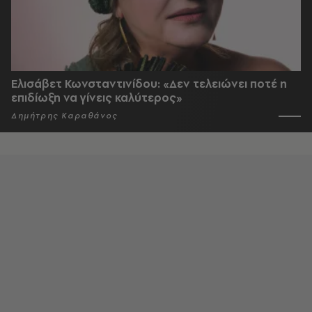
Ελισάβετ Κωνσταντινίδου: «Δεν τελειώνει ποτέ η
επιδίωξη να γίνεις καλύτερος»
Δημήτρης Καραθάνος