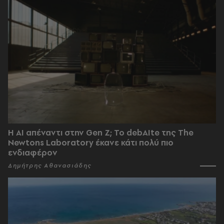
Η AI απέναντι στην Gen Z; Το debAIte της The
Newtons Laboratory έκανε κάτι πολύ πιο
ενδιαφέρον
Δημήτρης Αθανασιάδης