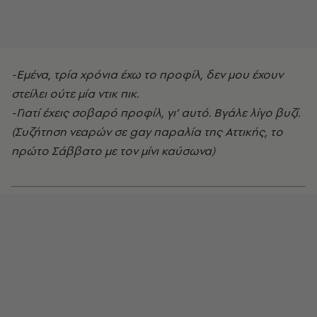
-Εμένα, τρία χρόνια έχω το προφίλ, δεν μου έχουν
στείλει ούτε μία ντικ πικ.
-Γιατί έχεις σοβαρό προφίλ, γι’ αυτό. Βγάλε λίγο βυζί.
(Συζήτηση νεαρών σε gay παραλία της Αττικής, το
πρώτο Σάββατο με τον μίνι καύσωνα)