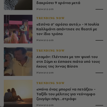
δακρύσει 9 χρόνια μετά
Newsroom
TRENDING NOW
«Εσένα σ' αρέσει αυτό;» - Η Ιουλία
Καλλιμάνη απάντησε σε θεατή με
τον ίδιο τρόπο
Newsroom
TRENDING NOW
Αταμάν: Γλέντησε με την ψυχή του
στη Σύμη κι έσπασε πιάτα υπό τους
ήχους της Άννας Βίσση
Newsroom
TRENDING NOW
«Μόνο ένας μπορεί να πετάξει» -
Ταξίδι του μέλιτος για νεόνυμφο
ζευγάρι πήγε...στράφι
Newsroom