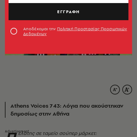
ΕΓΓΡΑΦΗ
Αποδέχομαι την
Πολιτική Προστασίας Προσωπικών
Δεδομένων
Athens Voices 743: Λόγια που ακούστηκαν
δημοσίως στην Αθήνα
ελάτης σε ταμείο σούπερ μάρκετ: