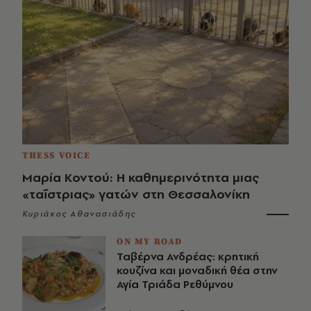
THESS VOICE
Μαρία Κοντού: Η καθημερινότητα μιας
«ταΐστριας» γατών στη Θεσσαλονίκη
Κυριάκος Αθανασιάδης
ON MY ROAD
Ταβέρνα Ανδρέας: κρητική
κουζίνα και μοναδική θέα στην
Αγία Τριάδα Ρεθύμνου