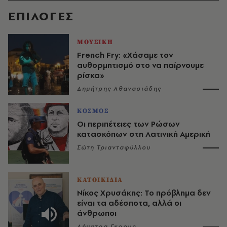
EΠΙΛΟΓΈΣ
ΜΟΥΣΙΚΗ
French Fry: «Χάσαμε τον
αυθορμητισμό στο να παίρνουμε
ρίσκα»
Δημήτρης Αθανασιάδης
ΚΟΣΜΟΣ
Οι περιπέτειες των Ρώσων
κατασκόπων στη Λατινική Αμερική
Σώτη Τριανταφύλλου
ΚΑΤΟΙΚΙΔΙΑ
Νίκος Χρυσάκης: Το πρόβλημα δεν
είναι τα αδέσποτα, αλλά οι
άνθρωποι
Δήμητρα Γκρους