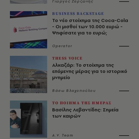
Γιώργος Ζαρζώνης
BUSINESS BACKSTAGE
Το νέο στοίχημα της Coca-Cola
- Οι μισθοί των 10.000 ευρώ -
Ψηφίσατε για το ευρώ;
Operator
THESS VOICE
Αλκαζάρ: Το στοίχημα της
επόμενης μέρας για το ιστορικό
μνημείο
Βάσω Βλαχοπούλου
ΤΟ ΠΟΙΗΜΑ ΤΗΣ ΗΜΕΡΑΣ
Βασίλης Λεβαντίδης: Σημεία
των καιρών
A.V. Team