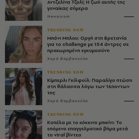
Αντζελίνα Τζολί; Η ζωή αυτής της
γυναίκας σήμερα
Newsroom
TRENDING NOW
Μπόνι Μπλου: Οργή στη Βρετανία
για το challenge με 154 άντρες σε
προχωρημένη εγκυμοσύνη
Χαρά Βαμβακούλα
TRENDING NOW
Κίμπερλι Γκίλφοϊλ: Παραλίγο πτώση
στη θάλασσα λόγω των 16ποντων
της
Χαρά Βαμβακούλα
TRENDING NOW
Κοπέλα με το κόκκινο μπικίνι: Το
επόμενο επαγγελματικό βήμα μετά
το viral βίντεο