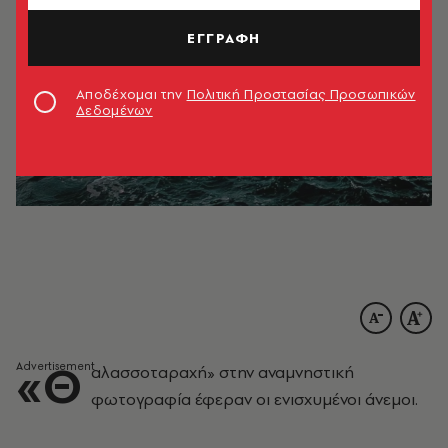
ΕΓΓΡΑΦΗ
Αποδέχομαι την
Πολιτική Προστασίας Προσωπικών
Δεδομένων
«Θ
αλασσοταραχή» στην αναμνηστική
φωτογραφία έφεραν οι ενισχυμένοι άνεμοι.