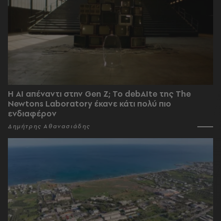
Η AI απέναντι στην Gen Z; Το debAIte της The
Newtons Laboratory έκανε κάτι πολύ πιο
ενδιαφέρον
Δημήτρης Αθανασιάδης