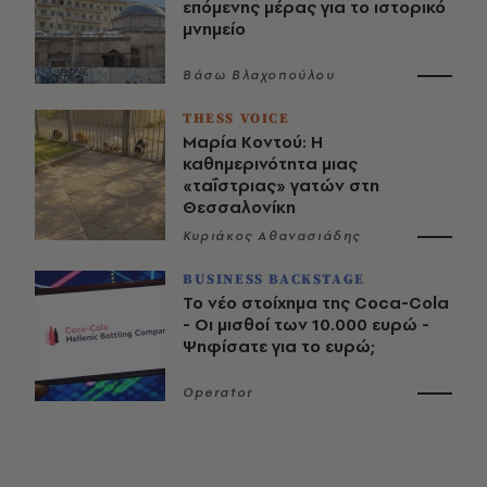
επόμενης μέρας για το ιστορικό
μνημείο
Βάσω Βλαχοπούλου
THESS VOICE
Μαρία Κοντού: Η
καθημερινότητα μιας
«ταΐστριας» γατών στη
Θεσσαλονίκη
Κυριάκος Αθανασιάδης
BUSINESS BACKSTAGE
Το νέο στοίχημα της Coca-Cola
- Οι μισθοί των 10.000 ευρώ -
Ψηφίσατε για το ευρώ;
Operator