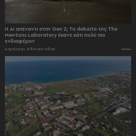
Η AI απέναντι στην Gen Z; Το debAIte της The
Newtons Laboratory έκανε κάτι πολύ πιο
ενδιαφέρον
Δημήτρης Αθανασιάδης