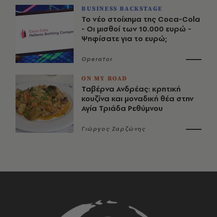
BUSINESS BACKSTAGE
Το νέο στοίχημα της Coca-Cola
- Οι μισθοί των 10.000 ευρώ -
Ψηφίσατε για το ευρώ;
Operator
ON MY ROAD
Ταβέρνα Ανδρέας: κρητική
κουζίνα και μοναδική θέα στην
Αγία Τριάδα Ρεθύμνου
Γιώργος Ζαρζώνης