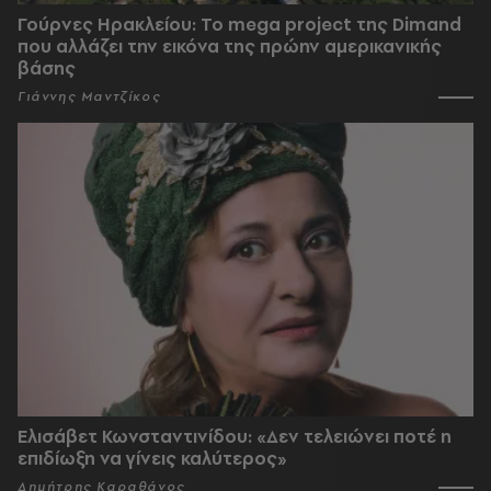
Γούρνες Ηρακλείου: To mega project της Dimand
που αλλάζει την εικόνα της πρώην αμερικανικής
βάσης
Γιάννης Μαντζίκος
Ελισάβετ Κωνσταντινίδου: «Δεν τελειώνει ποτέ η
επιδίωξη να γίνεις καλύτερος»
Δημήτρης Καραθάνος