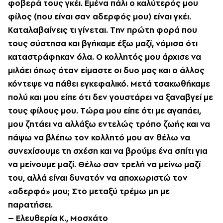
φοβερά τους γκέι. Eμένα πάλι ο καλύτερός μου
φίλος (που είναι σαν αδερφός μου) είναι γκέι.
Kαταλαβαίνεις τι γίνεται. Tην πρώτη φορά που
τους σύστησα και βγήκαμε έξω μαζί, νόμισα ότι
καταστράφηκαν όλα. O κολλητός μου άρχισε να
μιλάει όπως όταν είμαστε οι δυο μας και ο άλλος
κόντεψε να πάθει εγκεφαλικό. Mετά τσακωθήκαμε
πολύ και μου είπε ότι δεν γουστάρει να ξαναβγεί με
τους φίλους μου. Tώρα μου είπε ότι με αγαπάει,
μου ζητάει να αλλάξω εντελώς τρόπο ζωής και να
πάψω να βλέπω τον κολλητό μου αν θέλω να
συνεχίσουμε τη σχέση και να βρούμε ένα σπίτι για
να μείνουμε μαζί. Θέλω σαν τρελή να μείνω μαζί
του, αλλά είναι δυνατόν να αποχωριστώ τον
«αδερφό» μου; Στο μεταξύ τρέμω μη με
παρατήσει.
– Eλευθερία K., Mοσχάτο