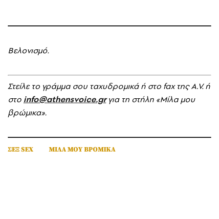
Bελονισμό.
Στείλε το γράμμα σου ταχυδρομικά ή στο fax της A.V. ή
στο
info@athensvoice.gr
για τη στήλη «Μίλα μου
βρώμικα».
ΣΕΞ SEX
ΜΙΛΑ ΜΟΥ ΒΡΟΜΙΚΑ