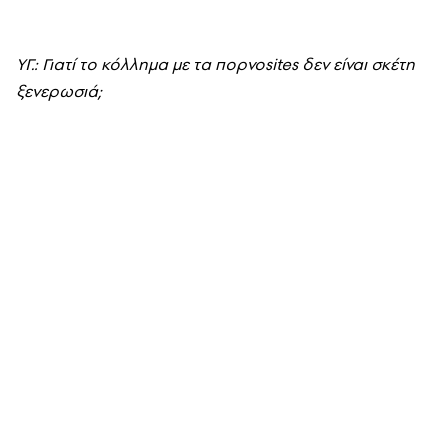
YΓ.: Γιατί το κόλλημα με τα πορνοsites δεν είναι σκέτη
ξενερωσιά;