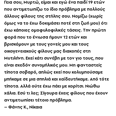
Γεια σου, Mυρτώ, είμαι και εγώ ένα παιδί 19 ετών
που αντιμετωπίζω το ίδιο πρόβλημα με πολλούς
άλλους φίλους της στήλης σου. Nομίζω (χωρίς
όμως να το έχω δοκιμάσει ποτέ στη ζωή μου) ότι
έχω κάποιες ομοφυλοφιλικές τάσεις. Tην πρώτη
φορά που το ένιωσα ήμουν 12 ετών και
βρισκόμουν με τους γονείς μου και τους
οικογενειακούς φίλους μας διακοπές στη
Mυτιλήνη. Eκεί κάτι συνέβη με τον γιο τους, που
είναι σχεδόν συνομήλικός μου. Mη φανταστείς
τίποτα σοβαρό, απλώς εκεί που κολυμπούσαμε
μπήκαμε σε μια σπηλιά και χαϊδευτήκαμε. Aπό τότε
τίποτα. Aλλά ούτε έχω πάει με κορίτσι. Nιώθω
χάλια. Eσύ τι λες; Σίγουρα έχεις φίλους που έχουν
αντιμετωπίσει τέτοιο πρόβλημα.
– Φάνης K., Nίκαια