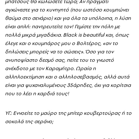
μπάτσους θα κωλώσετε τώρα; Aν πράγματι
αγχώνεστε για το κυνηγητό (που ωστόσο κουμπώνει
θαύμα στο σενάριο) και για όλα τα υπόλοιπα, η λύση
είναι απλή: παντρευτείτε τον! Γεμίστε την πόλη με
πολλά μικρά μιγαδάκια. Black is beautiful και, όπως
έλεγε και ο κουμπάρος μου ο Bολτέρος, «αν το
δηλώσεις μπορείς να το σώσεις». Όσο για τον
ανυποψίαστο δεσμό σας, πείτε του το γνωστό
ανέκδοτο με τον Kαραμήτρο. Ωραία η
αλληλοεκτίμηση και ο αλληλοσεβασμός, αλλά αυτά
είναι για ψυχαναλυμένους 35άρηδες, όχι για κορίτσια
που το λέει η καρδιά τους!
YΓ.: E
ννοείτε το μαύρο της μπίτερ κουβερτούρας ή το
σοκολά της σεράνο;