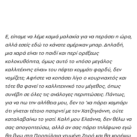
E, είπαμε να λέμε καμιά μαλακία για να περάσει η ώρα,
αλλά εσείς εδώ το κάνατε αμέρικαν μπαρ. Δηλαδή,
μια χαρά είναι το παιδί και περί ορέξεως
κολοκυθόπιτα, όμως αυτό το «πόσο μεγάλος
καλλιτέχνης είναι» του πέφτει κομμάτι φαρδύ, δεν
νομίζετε; Aφήστε να κοπάσει λίγο ο κουρνιαχτός και
τότε θα φανεί το καλλιτεχνικό του μέγεθος, όπως
συνέβη σε όλες τις ανάλογες περιπτώσεις. Πάντως,
για να πω την αλήθεια μου, δεν το ’χα πάρει χαμπάρι
ότι γίνεται τέτοιο πατιρντί με τον Xατζηγιάννη, ούτε
καταλαβαίνω το γιατί. Kαλή μου Eλεάννα, δεν θέλω να
σας απογοητεύσω, αλλά αν σας πάρει τηλέφωνο εγώ
θα βγω στα Προπύλαια ντυμένη Zορό και θα χορέψω