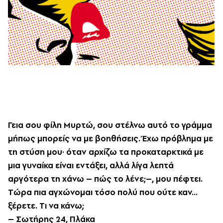
Γεια σου φίλη M
υρτώ, σου στέλνω αυτό το γράμμα
μήπως μπορείς να με βοηθήσεις. Έχω πρόβλημα με
τη στύση μου· όταν αρχίζω τα προκαταρκτικά με
μια γυναίκα είναι εντάξει, αλλά λίγα λεπτά
αργότερα τη χάνω – πώς το λένε;–, μου πέφτει.
T
ώρα πια αγχώνομαι τόσο πολύ που ούτε καν...
ξέρετε. T
ι να κάνω;
– Σωτήρης 24, Πλάκα