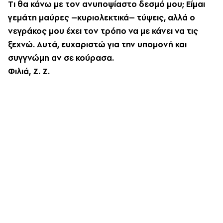
T
ι θα κάνω με τον ανυποψίαστο δεσμό μου; E
ίμαι
γεμάτη μαύρες –κυριολεκτικά– τύψεις, αλλά ο
νεγράκος μου έχει τον τρόπο να με κάνει να τις
ξεχνώ. A
υτά, ευχαριστώ για την υπομονή και
συγγνώμη αν σε κούρασα.
Φιλιά, Z. Z
.