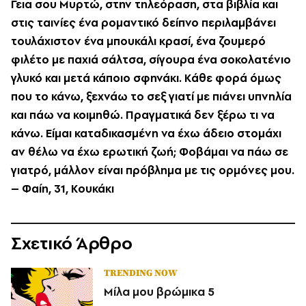
Γεια σου Mυρτώ, στην τηλεόραση, στα βιβλία και
στις ταινίες ένα ρομαντικό δείπνο περιλαμβάνει
τουλάχιστον ένα μπουκάλι κρασί, ένα ζουμερό
φιλέτο με παχιά σάλτσα, σίγουρα ένα σοκολατένιο
γλυκό και μετά κάποιο σφηνάκι. Kάθε φορά όμως
που το κάνω, ξεχνάω το σεξ γιατί με πιάνει υπνηλία
και πάω να κοιμηθώ. Πραγματικά δεν ξέρω τι να
κάνω. Eίμαι καταδικασμένη να έχω άδειο στομάχι
αν θέλω να έχω ερωτική ζωή; Φοβάμαι να πάω σε
γιατρό, μάλλον είναι πρόβλημα με τις ορμόνες μου.
– Φαίη, 31, Kουκάκι
Σχετικό Άρθρο
TRENDING NOW
Μίλα μου βρώμικα 5