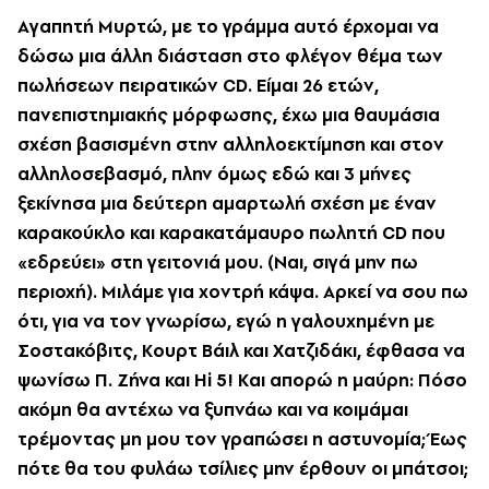
Aγαπητή M
υρτώ, με το γράμμα αυτό έρχομαι να
δώσω μια άλλη διάσταση στο φλέγον θέμα των
πωλήσεων πειρατικών CD
. E
ίμαι 26 ετών,
πανεπιστημιακής μόρφωσης, έχω μια θαυμάσια
σχέση βασισμένη στην αλληλοεκτίμηση και στον
αλληλοσεβασμό, πλην όμως εδώ και 3 μήνες
ξεκίνησα μια δεύτερη αμαρτωλή σχέση με έναν
καρακούκλο και καρακατάμαυρο πωλητή CD
που
«εδρεύει» στη γειτονιά μου. (N
αι, σιγά μην πω
περιοχή). M
ιλάμε για χοντρή κάψα. A
ρκεί να σου πω
ότι, για να τον γνωρίσω, εγώ η γαλουχημένη με
Σοστακόβιτς, K
ουρτ Βάιλ και X
ατζιδάκι, έφθασα να
ψωνίσω Π. Z
ήνα και Hi
5! K
αι απορώ η μαύρη: Πόσο
ακόμη θα αντέχω να ξυπνάω και να κοιμάμαι
τρέμοντας μη μου τον γραπώσει η αστυνομία; Έως
πότε θα του φυλάω τσίλιες μην έρθουν οι μπάτσοι;