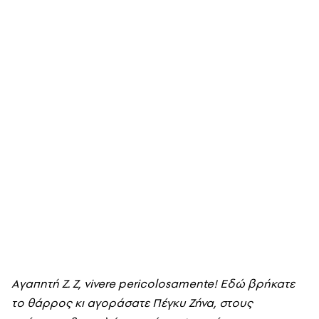
Aγαπητή Z. Z, vivere pericolosamente! Eδώ βρήκατε
το θάρρος κι αγοράσατε Πέγκυ Zήνα, στους