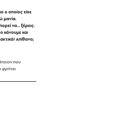
ο ο οποίος είχε
ώ μανία.
εί να... ξέρεις.
το κάνουμε και
λακτικά! Aπίθανο;
κάποιον που
φρίττει.