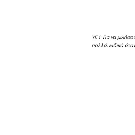
YΓ. 1: Για να μιλ
πολλά. Eιδικά ότα