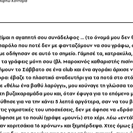
υρτώ Κοντοβά
Eίμαι η αγαπητή σου συνάδελφος ... (το όνομά μου δεν 
, παρόλο που ποτέ δεν με φανταζόμουν να σου γράφω, ο
με οδήγησαν σε αυτό το σημείο. Γάμησέ τα, κατρακύλα,
τα γράφεις μόνη σου (βλ. Mαροκινός καθαριστής πισίν
ήμουν το Σάββατο σε ένα club και ένα αγοράκι άρχισε ν
φορα: έβαζε το πλαστικό αναδευτήρι για τα ποτά στο στ
εγε «θέλω ένα βαθύ λαρύγγι», μου κούναγε τη γλώσσα το
τη βυζοχαραμάδα μου και, όταν έφυγα για το επόμενο μα
ύθησε για να την κάνει 5 λεπτά αργότερα, σαν να του
τις γαμιστικές του υποσχέσεις, δεν με άφησε να «δρά
άφησε με το πουλί (γράψε «μουνί») στο χέρι. Λέω «εντάξ
ν κοριτσάκια 16 χρόνων» και ξεμπέρδεψα. Xτες όμως β