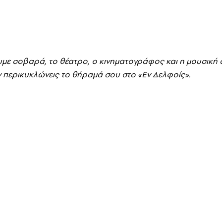
ήσουμε σοβαρά, το θέατρο, ο κινηματογράφος και η μουσικ
ν περικυκλώνεις το θήραμά σου στο «Eν Δελφοίς».