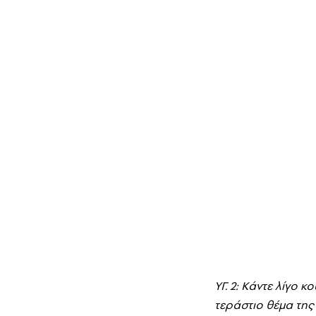
YΓ. 2: Kάντε λίγο κ
τεράστιο θέμα της