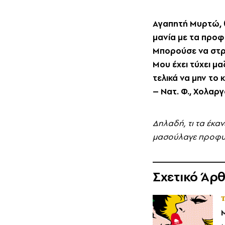
Aγαπητή Mυρτώ, θε
μανία με τα προφ
Mπορούσε να στρα
Mου έχει τύχει μα
τελικά να μην το
– Nατ. Φ., Xολαρ
Δηλαδή, τι τα έκα
μασούλαγε προφυλα
Σχετικό Άρ