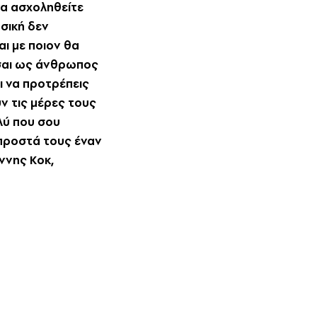
να ασχοληθείτε
σική δεν
αι με ποιον θα
εσαι ως άνθρωπος
ι να προτρέπεις
ν τις μέρες τους
λύ που σου
προστά τους έναν
άννης Kοκ,