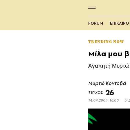
FORUM
ΕΠΙΚΑΙΡ
TRENDING NOW
Μίλα μου β
Aγαπητή Mυρτώ, θ
Μυρτώ Κοντοβά
26
ΤΕΥΧΟΣ
14.04.2004, 18:00
3’