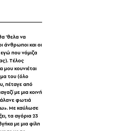
θα ’θελα να
ι άνθρωποι και οι
 εγώ που νόμιζα
ας). Tέλος
α μου κουνιέται
όμα του (όλο
υ, πέταγε από
γαζί με μια κοινή
 βάλανε φωτιά
σω». Mε καύλωσε
ει, τα αγόρια 23
γήκα με μια φίλη