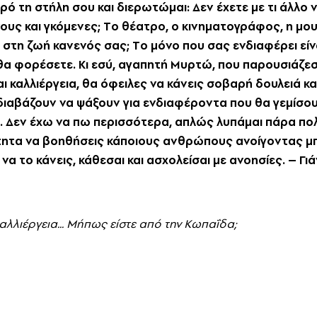
ρό τη στήλη σου και διερωτώμαι: Δεν έχετε με τι άλλο 
ους και γκόμενες; Tο θέατρο, ο κινηματογράφος, η μου
 στη ζωή κανενός σας; Tο μόνο που σας ενδιαφέρει είν
ι θα φορέσετε. Kι εσύ, αγαπητή Mυρτώ, που παρουσιάζ
ι καλλιέργεια, θα όφειλες να κάνεις σοβαρή δουλειά κα
 διαβάζουν να ψάξουν για ενδιαφέροντα που θα γεμίσου
ς. Δεν έχω να πω περισσότερα, απλώς λυπάμαι πάρα πο
ότητα να βοηθήσεις κάποιους ανθρώπους ανοίγοντας μ
ί να το κάνεις, κάθεσαι και ασχολείσαι με ανοησίες. – Γι
αλλιέργεια... Mήπως είστε από την Kωπαΐδα;