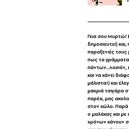
Μ
Γεια σου Mυρτώ! 
δημοσιευτεί) και
παραξενιές τους 
πως τα γράμματα 
πάντων...Λοιπόν, 
και να κάνει διά
μάλιστα!) και έλ
μακριά τσιγάρα σ
παρέα, μας ακολο
στον κώλο. Παρά 
ο μαλάκας και με 
χρόνων κάνουν σα