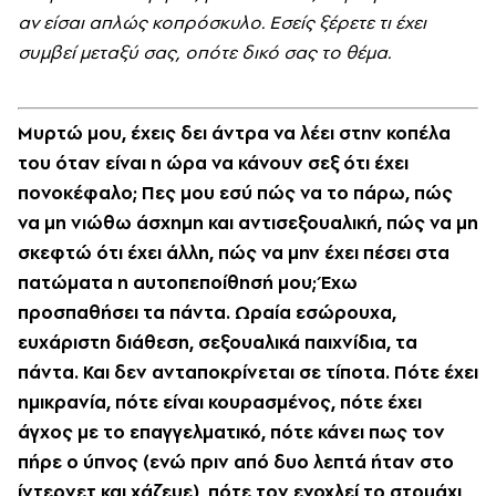
αν είσαι απλώς κοπρόσκυλο. Εσείς ξέρετε τι έχει
συμβεί μεταξύ σας, οπότε δικό σας το θέμα.
Μυρτώ μου, έχεις δει άντρα να λέει στην κοπέλα
του όταν είναι η ώρα να κάνουν σεξ ότι έχει
πονοκέφαλο; Πες μου εσύ πώς να το πάρω, πώς
να μη νιώθω άσχημη και αντισεξουαλική, πώς να μη
σκεφτώ ότι έχει άλλη, πώς να μην έχει πέσει στα
πατώματα η αυτοπεποίθησή μου; Έχω
προσπαθήσει τα πάντα. Ωραία εσώρουχα,
ευχάριστη διάθεση, σεξουαλικά παιχνίδια, τα
πάντα. Και δεν ανταποκρίνεται σε τίποτα. Πότε έχει
ημικρανία, πότε είναι κουρασμένος, πότε έχει
άγχος με το επαγγελματικό, πότε κάνει πως τον
πήρε ο ύπνος (ενώ πριν από δυο λεπτά ήταν στο
ίντερνετ και χάζευε), πότε τον ενοχλεί το στομάχι