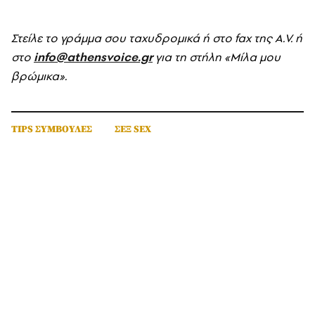
Στείλε το γράμμα σου ταχυδρομικά ή στο fax της A.V. ή
στο
info@athensvoice.gr
για τη στήλη «Μίλα μου
βρώμικα».
TIPS ΣΥΜΒΟΥΛΕΣ
ΣΕΞ SEX