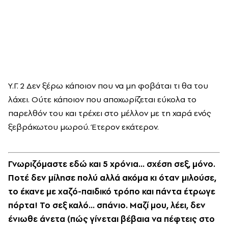
Υ.Γ. 2 Δεν ξέρω κάποιον που να μη φοβάται τι θα του
λάχει. Ούτε κάποιον που αποχωρίζεται εύκολα το
παρελθόν του και τρέχει στο μέλλον με τη χαρά ενός
ξεβράκωτου μωρού. Έτερον εκάτερον.
Γνωριζόμαστε εδώ και 5 χρόνια... σχέση σεξ, μόνο.
Ποτέ δεν μίλησε πολύ αλλά ακόμα κι όταν μιλούσε,
το έκανε με χαζό-παιδικό τρόπο και πάντα έτρωγε
πόρτα! Το σεξ καλό... σπάνιο. Μαζί μου, λέει, δεν
ένιωθε άνετα (πώς γίνεται βέβαια να πέφτεις στο