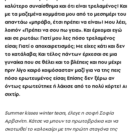
καλύτερο συναίσθημα και ότι είναι τρελαμένος! Και
με τα μαζεμένα κομμάτια μου από το μεσημέρι του
απαντάω «μπράβο, έτσι πρέπει να είναι»! Μου λέει,
λοιπόν «Πρέπει να σου πω γεια». Και έρχομαι εγώ
και σε ρωτάω: Γιατί μου λες πόσο τρελαμένος
είσαι; Γιατί ο αποχαιρετισμός; Με είχες κάτι και δεν
το κατάλαβα; Και τέλος πάντων έρχεσαι σε μια
γυναίκα που σε θέλει και το βλέπεις και που μέχρι
πριν λίγο καιρό κοιμόσασταν μαζί για να της πεις
πόσο ερωτευμένος είσαι; Επίσης δεν ξέρω αν
όντως ερωτεύτηκε ή λάκισε από το πολύ κόρτε! Αι
σιχτίρ.
Summer kisses winter tears, έλεγε η σοφή Σοφία
Αρβανίτη. Κάτσε να μπουν τα πρωτοβρόχια και να
σκοτωθεί το καλοκαίρι με την πρώτη σταγόνα της