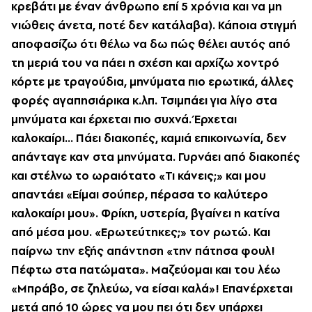
κρεβάτι με έναν άνθρωπο επί 5 χρόνια και να μη
νιώθεις άνετα, ποτέ δεν κατάλαβα). Κάποια στιγμή
αποφασίζω ότι θέλω να δω πώς θέλει αυτός από
τη μεριά του να πάει η σχέση και αρχίζω χοντρό
κόρτε με τραγούδια, μηνύματα πιο ερωτικά, άλλες
φορές αγαπησιάρικα κ.λπ. Τσιμπάει για λίγο στα
μηνύματα και έρχεται πιο συχνά. Έρχεται
καλοκαίρι... Πάει διακοπές, καμιά επικοινωνία, δεν
απάνταγε καν στα μηνύματα. Γυρνάει από διακοπές
και στέλνω το ωραιότατο «Τι κάνεις;» και μου
απαντάει «Είμαι σούπερ, πέρασα το καλύτερο
καλοκαίρι μου». Φρίκη, υστερία, βγαίνει η κατίνα
από μέσα μου. «Ερωτεύτηκες;» τον ρωτώ. Και
παίρνω την εξής απάντηση «την πάτησα φουλ!
Πέφτω στα πατώματα». Μαζεύομαι και του λέω
«Μπράβο, σε ζηλεύω, να είσαι καλά»! Επανέρχεται
μετά από 10 ώρες να μου πει ότι δεν υπάρχει